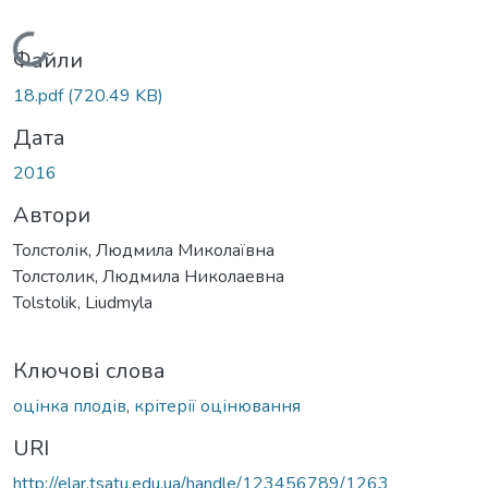
Вантажиться...
Файли
18.pdf
(720.49 KB)
Дата
2016
Автори
Толстолік, Людмила Миколаївна
Толстолик, Людмила Николаевна
Tolstolik, Liudmyla
Ключові слова
оцінка плодів
,
крітерії оцінювання
URI
http://elar.tsatu.edu.ua/handle/123456789/1263