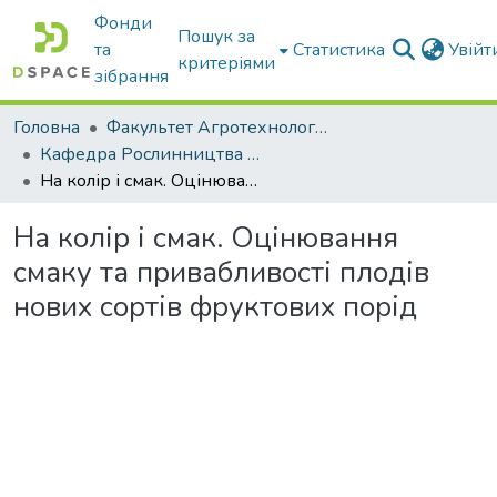
Фонди
Пошук за
та
Статистика
Увій
критеріями
зібрання
Головна
Факультет Агротехнологій та екології
Кафедра Рослинництва та садівництва ім. професора В.В. Калитки
На колір і смак. Оцінювання смаку та привабливості плодів нових сортів фруктових порід
На колір і смак. Оцінювання
смаку та привабливості плодів
нових сортів фруктових порід