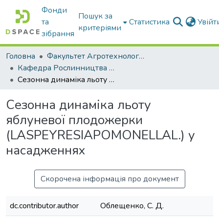
Фонди
Пошук за
та
Статистика
Увій
критеріями
зібрання
Головна
Факультет Агротехнологій та екології
Кафедра Рослинництва та садівництва ім. професора В.В. Калитки
Сезонна динаміка льоту яблуневої плодожерки (LASPEYRESIAPOMONELLAL.) у насадженнях
Сезонна динаміка льоту
яблуневої плодожерки
(LASPEYRESIAPOMONELLAL.) у
насадженнях
Скорочена інформація про документ
dc.contributor.author
Облещенко, С. Д.