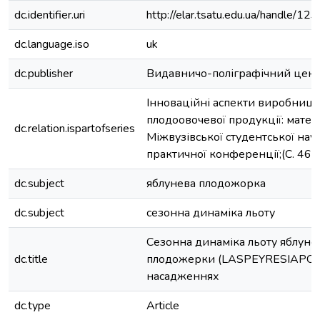
dc.identifier.uri
http://elar.tsatu.edu.ua/handle/
dc.language.iso
uk
dc.publisher
Видавничо-поліграфічний цент
Інноваційні аспекти виробницт
плодоовочевої продукції: матер
dc.relation.ispartofseries
Міжвузівської студентської нау
практичної конференції;(С. 46-
dc.subject
яблунева плодожорка
dc.subject
сезонна динаміка льоту
Сезонна динаміка льоту яблуне
dc.title
плодожерки (LASPEYRESIAPOM
насадженнях
dc.type
Article