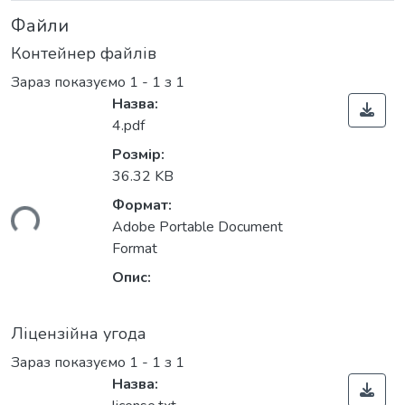
Файли
Контейнер файлів
Зараз показуємо
1 - 1 з 1
Назва:
4.pdf
Розмір:
36.32 KB
Формат:
ься...
Adobe Portable Document
Format
Опис:
Ліцензійна угода
Зараз показуємо
1 - 1 з 1
Назва: