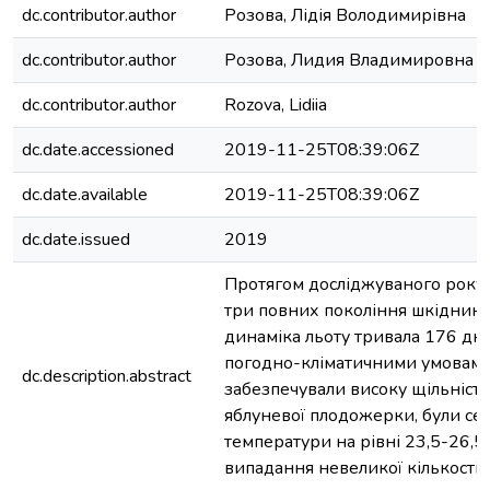
dc.contributor.author
Розова, Лідія Володимирівна
dc.contributor.author
Розова, Лидия Владимировна
dc.contributor.author
Rozova, Lidiia
dc.date.accessioned
2019-11-25T08:39:06Z
dc.date.available
2019-11-25T08:39:06Z
dc.date.issued
2019
Протягом досліджуваного року
три повних покоління шкідника
динаміка льоту тривала 176 дн
погодно-кліматичними умовами,
dc.description.abstract
забезпечували високу щільність
яблуневої плодожерки, були се
температури на рівні 23,5-26,5
випадання невеликої кількості о