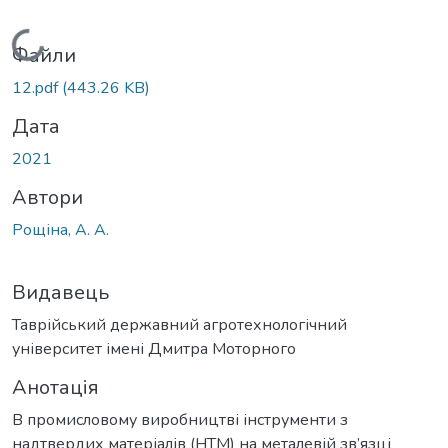
Вантажиться...
Файли
12.pdf
(443.26 KB)
Дата
2021
Автори
Рощіна, А. А.
Видавець
Таврійський державний агротехнологічний
університет імені Дмитра Моторного
Анотація
В промисловому виробництві інструменти з
надтвердих матеріалів (НТМ) на металевій зв’язці