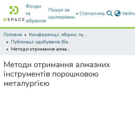
Фонди
Пошук за
та
Статистика
Увій
критеріями
зібрання
Головна
Конференції, збірки, публікації молодих вчених і здобувачів : магістрів, бакалаврів, аспірантів.
Публікації здобувачів (бакалаврів. магістрів, аспірантів)
Методи отримання алмазних інструментів порошковою металургією
Методи отримання алмазних
інструментів порошковою
металургією