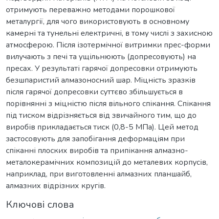
отримують переважно методами порошкової
металургії, для чого використовують в основному
камерні та тунельні електричні, в тому числі з захисною
атмосферою. Після ізотермічної витримки прес-форми
вилучають з печі та ущільнюють (допресовують) на
пресах. У результаті гарячої допресовки отримують
безшпаристий алмазоносний шар. Міцність зразків
після гарячої допресовки суттєво збільшується в
порівнянні з міцністю після вільного спікання. Спікання
під тиском відрізняється від звичайного тим, що до
виробів прикладається тиск (0,8-5 МПа). Цей метод
застосовують для запобігання деформаціям при
спіканні плоских виробів та припікання алмазно-
металокерамічних композицій до металевих корпусів,
наприклад, при виготовленні алмазних планшайб,
алмазних відрізних кругів.
Ключові слова