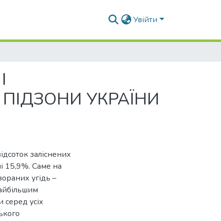
Увійти
І
 ПІДЗОНИ УКРАЇНИ
ідсоток заліснених
і 15,9%. Саме на
зораних угідь –
найбільшим
 серед усіх
ького