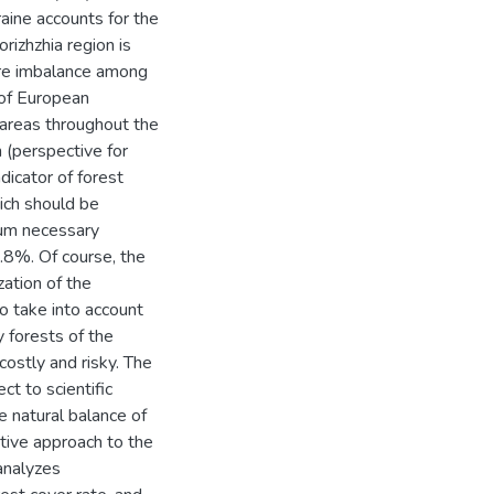
raine accounts for the
izhzhia region is
ture imbalance among
 of European
 areas throughout the
n (perspective for
dicator of forest
ich should be
mum necessary
.8%. Of course, the
zation of the
to take into account
y forests of the
costly and risky. The
ct to scientific
e natural balance of
tive approach to the
 analyzes