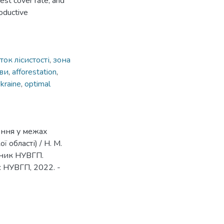
est cover rate, and
roductive
ок лісистості
,
зона
иви
,
afforestation
,
kraine
,
optimal
ення у межах
 області) / Н. М.
існик НУВГП.
 : НУВГП, 2022. -