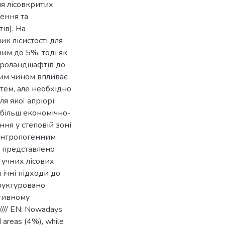
я лісовкритих
рення та
ів). На
к лісистості для
ним до 5%, тоді як
агроландшафтів до
ним чином впливає
стем, але необхідно
ля якої апріорі
 більш економічно-
ня у степовій зоні
 антропогенним
і представлено
тучних лісових
гічні підходи до
труктуровано
ктивному
/////// EN: Nowadays
d areas (4%), while