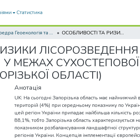
ріями
Статистика
Кафедра Геоекологія та землеустрій
ОСОБЛИВОСТІ ТА РИЗИКИ ЛІСОРОЗВЕДЕННЯ І ЛІСОВІДНОВЛЕННЯ У МЕЖАХ СУХОСТЕПОВОЇ ПІДЗОНИ УКРАЇНИ (НА ПРИКЛАДІ ЗАПОРІЗЬКОЇ ОБЛАСТІ)
РИЗИКИ ЛІСОРОЗВЕДЕННЯ 
 У МЕЖАХ СУХОСТЕПОВОЇ
ОРІЗЬКОЇ ОБЛАСТІ)
Анотація
UK: На сьогодні Запорізька область має найнижчий в
територій (4%) при середньому показнику по Україн
цей регіон України припадає найбільша кількість ро
88,1%, тобто Запорізька область характеризується 
показником розбалансування ландшафтної структури
регіонів України. Концепція імплементації європейс