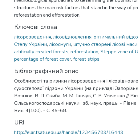
methodological approaches to determining the optimal for
structures the main risk factors that stand in the way of p
reforestation and afforestation.
Ключові слова
лісорозведення
,
лісовідновлення
,
оптимальний відсот
Степу України
,
лісосмуги
,
штучно створені лісові мас
artificially created forests
,
reforestation
,
Steppe zone of U
percentage of forest cover
,
forest strips
Бібліографічний опис
Особливості та ризики лісорозведення і лісовідновл
сухостепової підзони України (на прикладі Запорізької
Вознюк, В. П. Скиба, М. М. Ганчук, С. В. Усаченко // В
Сільськогосподарські науки : зб. наук. праць. - Рівне
Вип. 4(100). - С. 49-68.
URI
http://elar.tsatu.edu.ua/handle/123456789/16449