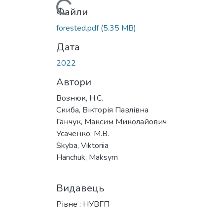
Файли
forested.pdf
(5.35 MB)
Дата
2022
Автори
Вознюк, Н.С.
Скиба, Вікторія Павлівна
Ганчук, Максим Миколайович
Усаченко, М.В.
Skyba, Viktoriia
Hanchuk, Maksym
Видавець
Рівне : НУВГП