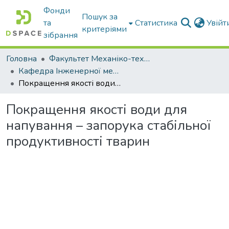
Фонди
Пошук за
та
Статистика
Увій
критеріями
зібрання
Головна
Факультет Механіко-технологічний
Кафедра Інженерної механіки та комп'ютерного проектування
Покращення якості води для напування – запорука стабільної продуктивності тварин
Покращення якості води для
напування – запорука стабільної
продуктивності тварин