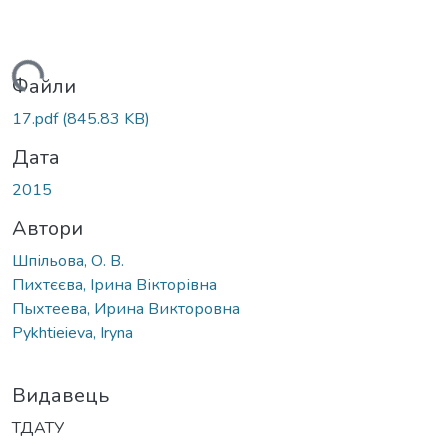
житься...
Файли
17.pdf
(845.83 KB)
Дата
2015
Автори
Шпільова, О. В.
Пихтєєва, Ірина Вікторівна
Пыхтеева, Ирина Викторовна
Pykhtieieva, Iryna
Видавець
ТДАТУ