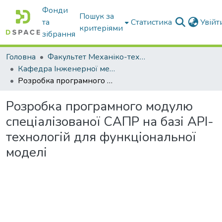
Фонди
Пошук за
та
Статистика
Увій
критеріями
зібрання
Головна
Факультет Механіко-технологічний
Кафедра Інженерної механіки та комп'ютерного проектування
Розробка програмного модулю спеціалізованої САПР на базі API-технологій для функціональної моделі
Розробка програмного модулю
спеціалізованої САПР на базі API-
технологій для функціональної
моделі