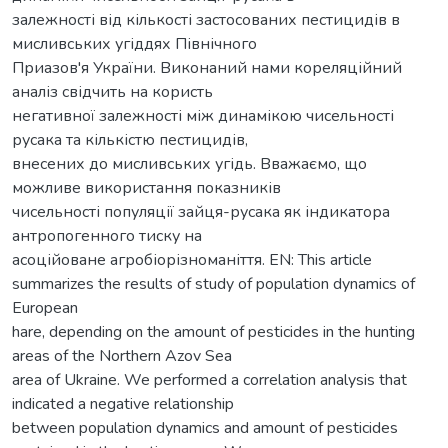
залежності від кількості застосованих пестицидів в
мисливських угіддях Північного
Приазов'я України. Виконаний нами кореляційний
аналіз свідчить на користь
негативної залежності між динамікою чисельності
русака та кількістю пестицидів,
внесених до мисливських угідь. Вважаємо, що
можливе використання показників
чисельності популяції зайця-русака як індикатора
антропогенного тиску на
асоційоване агробіорізноманіття. EN: This article
summarizes the results of study of population dynamics of
European
hare, depending on the amount of pesticides in the hunting
areas of the Northern Azov Sea
area of Ukraine. We performed a correlation analysis that
indicated a negative relationship
between population dynamics and amount of pesticides