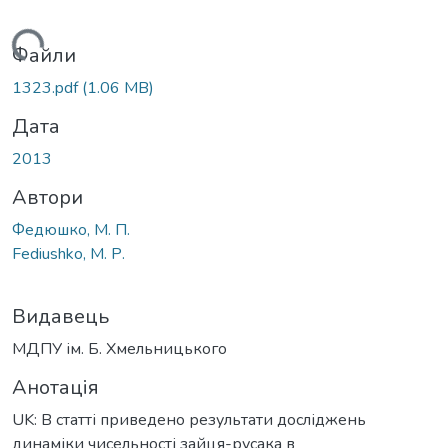
житься...
Файли
1323.pdf
(1.06 MB)
Дата
2013
Автори
Федюшко, М. П.
Fediushko, М. Р.
Видавець
МДПУ ім. Б. Хмельницького
Анотація
UK: В статті приведено результати досліджень
динаміки чисельності зайця-русака в