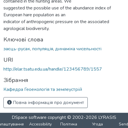
contained in the hunting areas. We
suggested the possible use of the abundance index of
European hare population as an
indicator of anthropogenic pressure on the associated
agrological biodiversity.
Ключові слова
заєць-русак
,
популяція
,
динаміка чисельності
URI
http://elar.tsatu.edu.ua/handle/123456789/1557
Зібрання
Кафедра Геоекологія та землеустрій
Повна інформація про документ
DSpace software
copyright © 2002-2026
LYRASIS
алаштування
Accessibility
Політика
Угода
Sen