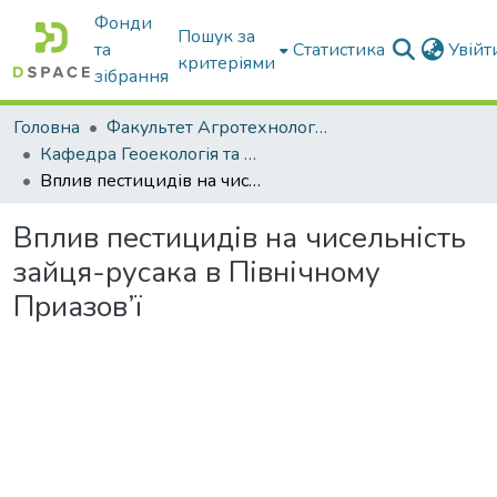
Фонди
Пошук за
та
Статистика
Увій
критеріями
зібрання
Головна
Факультет Агротехнологій та екології
Кафедра Геоекологія та землеустрій
Вплив пестицидів на чисельність зайця-русака в Північному Приазов’ї
Вплив пестицидів на чисельність
зайця-русака в Північному
Приазов’ї