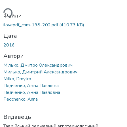
ься...
Файли
ilovepdf_com-198-202.pdf
(410.73 KB)
Дата
2016
Автори
Мілько, Дмитро Олександрович
Милько, Дмитрий Александрович
Milko, Dmytro
Педченко, Анна Павлівна
Педченко, Анна Павловна
Pedchenko, Anna
Видавець
Таврійський державний агротехнологічний