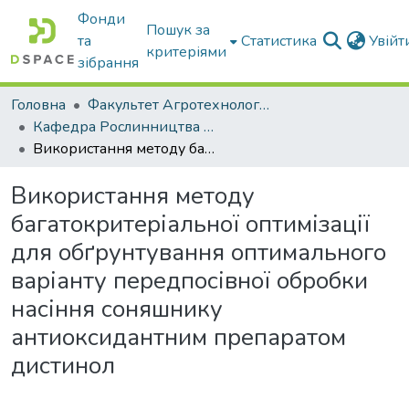
Фонди
Пошук за
та
Статистика
Увій
критеріями
зібрання
Головна
Факультет Агротехнологій та екології
Кафедра Рослинництва та садівництва ім. професора В.В. Калитки
Використання методу багатокритеріальної оптимізації для обґрунтування оптимального варіанту передпосівної обробки насіння соняшнику антиоксидантним препаратом дистинол
Використання методу
багатокритеріальної оптимізації
для обґрунтування оптимального
варіанту передпосівної обробки
насіння соняшнику
антиоксидантним препаратом
дистинол