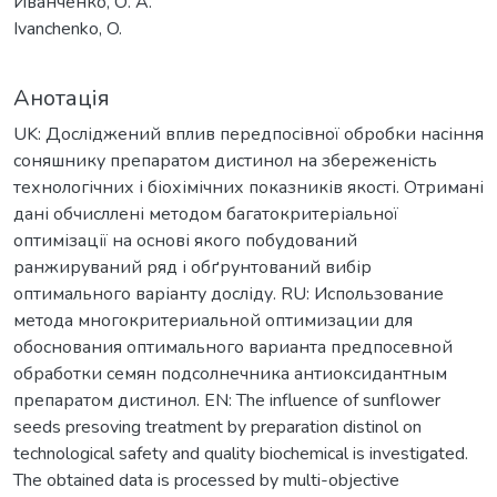
Иванченко, О. А.
Ivanchenko, O.
Анотація
UK: Досліджений вплив передпосівної обробки насіння
соняшнику препаратом дистинол на збереженість
технологічних і біохімічних показників якості. Отримані
дані обчисллені методом багатокритеріальної
оптимізації на основі якого побудований
ранжируваний ряд і обґрунтований вибір
оптимального варіанту досліду. RU: Использование
метода многокритериальной оптимизации для
обоснования оптимального варианта предпосевной
обработки семян подсолнечника антиоксидантным
препаратом дистинол. EN: The influence of sunflower
seeds presoving treatment by preparation distinol on
technological safety and quality biochemical is investigated.
The obtained data is processed by multi-objective