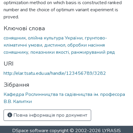
optimization method on which basis is constructed ranked
number and the choice of optimum variant experiment is
proved.
Ключові слова
соняшник
,
олійна культура України
,
грунтово-
кліматичні умови
,
дистинол
,
обробки насіння
соняшнику
,
показники якості
,
ранжируваний ряд
URI
http://elar.tsatu.edu.ua/handle/123456789/3282
Зібрання
Кафедра Рослинництва та садівництва ім. професора
В.В. Калитки
Повна інформація про документ
DSpace software
copyright © 2002-2026
LYRASIS