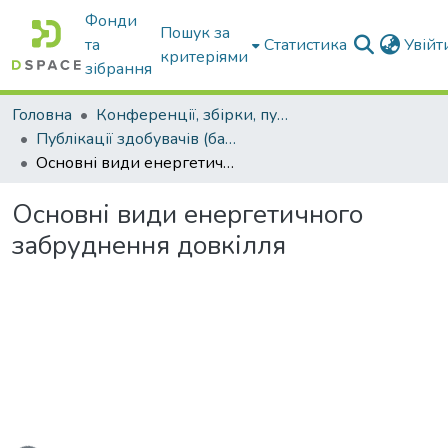
Фонди
Пошук за
та
Статистика
Увій
критеріями
зібрання
Головна
Конференції, збірки, публікації молодих вчених і здобувачів : магістрів, бакалаврів, аспірантів.
Публікації здобувачів (бакалаврів. магістрів, аспірантів)
Основні види енергетичного забруднення довкілля
Основні види енергетичного
забруднення довкілля