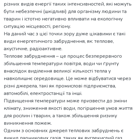
різних видів енергії таких інтенсивностей, які можуть
бути небезпечні (шкідливі) для організму людини та
тварин і істотно негативно впливати на екологічну
ситуацію місцевості, регіону.
На даний час з цієї точки зору дуже цікавими є такі
види енергетичного забруднення, як: теплове,
акустичне, радіоактивне.
Теплове забруднення – це процес безперервного
збільшення температури повітря, води чи ґрунту
внаслідок виділення великої кількості тепла у
навколишнє середовище. Це може відбуватися через
різні джерела, такі як промислові підприємства,
автомобілі, електростанції та інші.
Підвищення температури може призвести до зміни
клімату, зниження якості води, погіршення умов життя
для рослин і тварин, а також збільшення ризику
виникнення пожеж.
Одним з основних джерел теплових забруднень є
викид парникових газів, таких як вуглекислий газ,