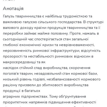
Анотація
Галузь тваринництва є найбільш трудомісткою та
важливою галуззю сільського господарства. В структурі
валового доходу країни продукція тваринництва та її
переробки займає майже половину. Проте, нажаль в
сьогоднішній час спостерігається стан загальної
глибокої економічної кризи та неврівноваженості,
нерозвиненість ринкової інфраструктури, відсутність
прозорості та нестабільності ринкових відносин в
макросередовищі та як
наслідок стійкий спад виробництва, скорочення
поголів’я тварин, незадовільний стан кормової бази,
низький рівень годівлі, незбалансованості кормового
раціону призвели до збитковості виробництва
продукції в багатьох
аграрних підприємствах. Тому обґрунтування
пріоритетних напрямків підвищення ефективності