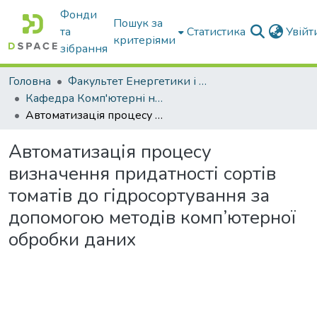
Фонди
Пошук за
та
Статистика
Увій
критеріями
зібрання
Головна
Факультет Енергетики і комп'ютерних технологій
Кафедра Комп'ютерні науки
Автоматизація процесу визначення придатності сортів томатів до гідросортування за допомогою методів комп’ютерної обробки даних
Автоматизація процесу
визначення придатності сортів
томатів до гідросортування за
допомогою методів комп’ютерної
обробки даних