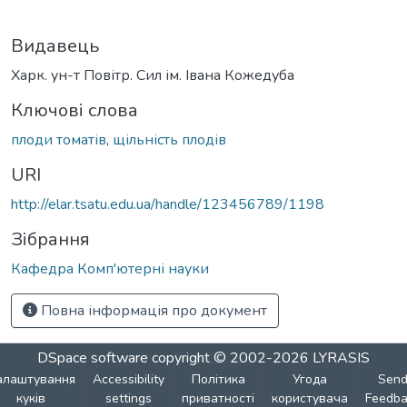
Видавець
Харк. ун-т Повітр. Сил ім. Івана Кожедуба
Ключові слова
плоди томатів
,
щільність плодів
URI
http://elar.tsatu.edu.ua/handle/123456789/1198
Зібрання
Кафедра Комп'ютерні науки
Повна інформація про документ
DSpace software
copyright © 2002-2026
LYRASIS
алаштування
Accessibility
Політика
Угода
Sen
куків
settings
приватності
користувача
Feedba