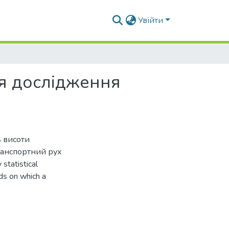
Увійти
я дослідження
ь висоти
транспортний рух
tatistical
lds on which a