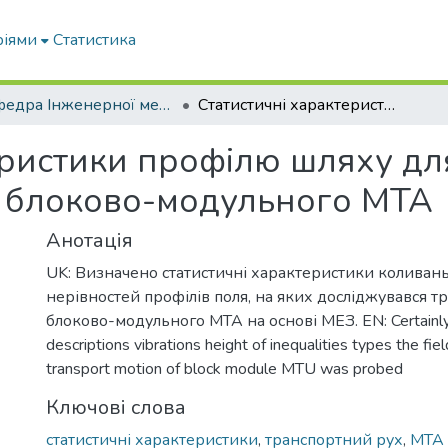
ріями
Статистика
Кафедра Інженерної механіки та комп'ютерного проектування
Статистичні характеристики профілю шляху для дослідження транспортного руху блоково-модульного МТА
еристики профілю шляху дл
у блоково-модульного МТА
Анотація
UK: Визначено статистичні характеристики коливан
нерівностей профілів поля, на яких досліджувався 
блоково-модульного МТА на основі МЕЗ. EN: Certainly s
descriptions vibrations height of inequalities types the fie
transport motion of block module MTU was probed
Ключові слова
статистичні характеристики
,
транспортний рух
,
МТА