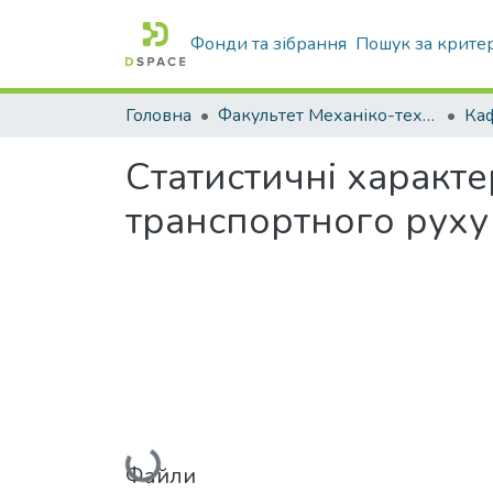
Фонди та зібрання
Пошук за крите
Головна
Факультет Механіко-технологічний
Статистичні характ
транспортного рух
Вантажиться...
Файли