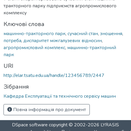
тракторного парку підприємств агропромислового
комплексу
Ключові слова
машинно-тракторного парк
,
сучасний стан
,
зношення
,
потреба
,
диспаритет міжгалузевих відносин
,
агропромисловий комплекс
,
машинно-тракторний
парк
URI
http://elar.tsatu.edu.ua/handle/123456789/2447
Зібрання
Кафедра Експлуатації та технічного сервісу машин
Повна інформація про документ
DSpace software
copyright © 2002-2026
LYRASIS