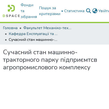
Фонди
Пошук за
та
Статистика
Увій
критеріями
зібрання
Головна
Факультет Механіко-технологічний
Кафедра Експлуатації та технічного сервісу машин
Cучасний стан машинно-тракторного парку підприємтсв агропромислового комплексу
Cучасний стан машинно-
тракторного парку підприємтсв
агропромислового комплексу