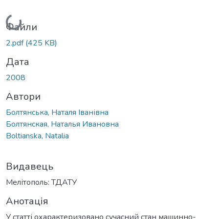
Вантажиться...
Файли
2.pdf
(425 KB)
Дата
2008
Автори
Болтянська, Наталя Іванівна
Болтянская, Наталья Ивановна
Boltianska, Natalia
Видавець
Мелітополь: ТДАТУ
Анотація
У статті охарактеризовано сучасний стан машинно-