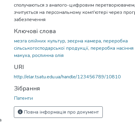
сполучаються з аналого-цифровим перетворювачем, 
зчитується на персональному комп'ютері через про
забезпечення
Ключові слова
мезга олійних культур
,
зеєрна камера
,
переробка
сільськогосподарської продукції
,
переробка насіння 
макуха
,
рослинна олія
URI
http://elar.tsatu.edu.ua/handle/123456789/10810
Зібрання
Патенти
Повна інформація про документ
а