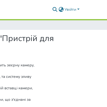
Увійти
"Пристрій для
ить зеєрну камеру,
 та систему зливу
й вставці камери,
и, що з'єднані за