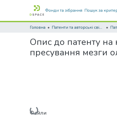
Фонди та зібрання
Пошук за крите
Головна
Патенти та авторські свідоцтва
Па
Опис до патенту на
пресування мезги о
Вантажиться...
Файли