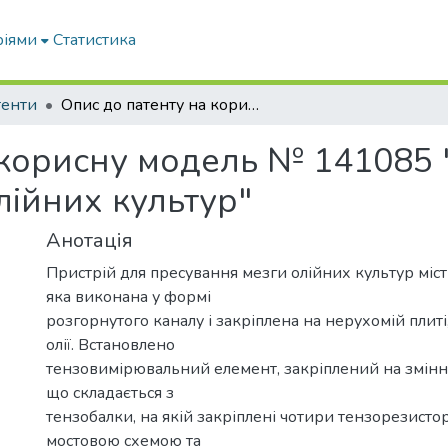
ріями
Статистика
тенти
Опис до патенту на корисну модель № 141085 "Пристрій для пресування мезги олійних культур"
 корисну модель № 141085 
лійних культур"
Анотація
Пристрій для пресування мезги олійних культур міст
яка виконана у формі
розгорнутого каналу і закріплена на нерухомій плиті,
олії. Встановлено
тензовимірювальний елемент, закріплений на змінні
що складається з
тензобалки, на якій закріплені чотири тензорезистор
мостовою схемою та