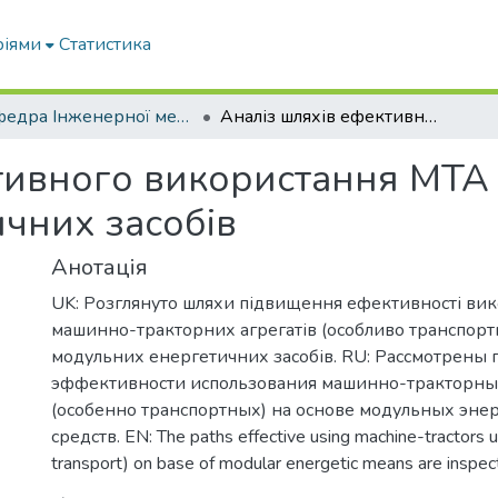
ріями
Статистика
Кафедра Інженерної механіки та комп'ютерного проектування
Аналіз шляхів ефективного використання МТА на основі модульних енергетичних засобів
тивного використання МТА 
чних засобів
Анотація
UK: Розглянуто шляхи підвищення ефективності ви
машинно-тракторних агрегатів (особливо транспортн
модульних енергетичних засобів. RU: Рассмотрены
эффективности использования машинно-тракторных
(особенно транспортных) на основе модульных эне
средств. EN: The paths effective using machine-tractors un
transport) on base of modular energetic means are inspec