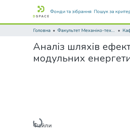
Фонди та зібрання
Пошук за крите
Головна
Факультет Механіко-технологічний
Аналіз шляхів ефек
модульних енергети
Вантажиться...
Файли