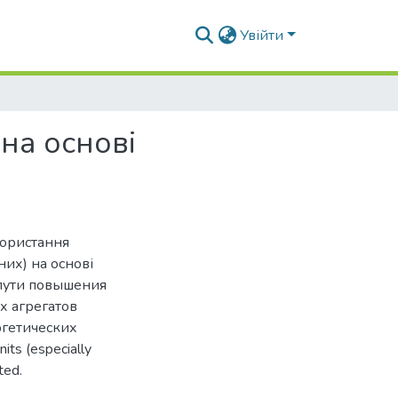
Увійти
на основі
користання
их) на основі
 пути повышения
 агрегатов
ргетических
its (especially
ted.