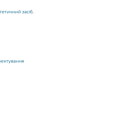
етичний засіб
,
оектування