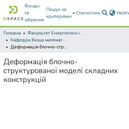
Фонди
Пошук за
та
Статистика
Увій
критеріями
зібрання
Головна
Факультет Енергетики і комп'ютерних технологій
Кафедра Вища математика та фізика
Деформація блочно-структурованої моделі складних конструкцій
Деформація блочно-
структурованої моделі складних
конструкцій