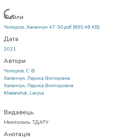
Вантажиться...
Файли
Чопоров...Халанчук 47-50.pdf
(890.48 KB)
Дата
2021
Автори
Чопоров, С. В.
Халанчук, Лариса Вікторівна
Халанчук, Лариса Викторовна
Khalanchuk, Larysa
Видавець
Мелітополь: ТДАТУ
Анотація