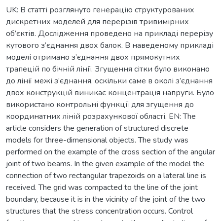
UK: В статті розглянуто генерацію структурованих
дискретних моделей для перерізів тривимірних
об’єктів. Дослідження проведено на прикладі перерізу
кутового з’єднання двох балок. В наведеному прикладі
моделі отримано з’єднання двох прямокутних
трапецій по бічній лінії. Згущення сітки було виконано
до лінії межі з’єднання, оскільки саме в околі з’єднання
двох конструкцій виникає концентрація напруги. Було
використано контрольні функції для згущення до
координатних ліній розрахункової області. EN: The
article considers the generation of structured discrete
models for three-dimensional objects. The study was
performed on the example of the cross section of the angular
joint of two beams. In the given example of the model the
connection of two rectangular trapezoids on a lateral line is
received. The grid was compacted to the line of the joint
boundary, because it is in the vicinity of the joint of the two
structures that the stress concentration occurs. Control