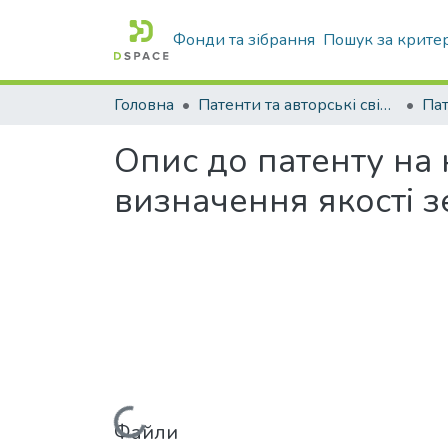
Фонди та зібрання
Пошук за крите
Головна
Патенти та авторські свідоцтва
Па
Опис до патенту на
визначення якості з
Файли