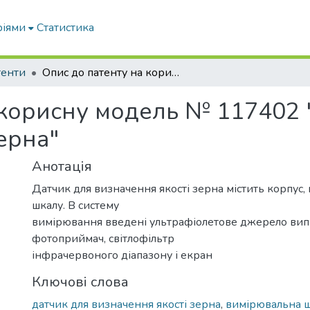
ріями
Статистика
тенти
Опис до патенту на корисну модель № 117402 "Датчик для визначення якості зерна"
 корисну модель № 117402 
ерна"
Анотація
Датчик для визначення якості зерна містить корпус
шкалу. В систему
вимірювання введені ультрафіолетове джерело ви
фотоприймач, світлофільтр
інфрачервоного діапазону і екран
Ключові слова
датчик для визначення якості зерна
,
вимірювальна 