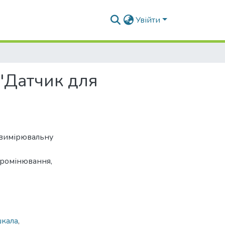
Увійти
"Датчик для
, вимірювальну
промінювання,
шкала
,