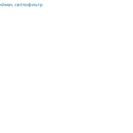
иймач
,
світлофільтр