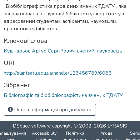
„Біобібліографістика провідних вчених ТДАТУ”, яка
започаткована в науковій бібліотеці університету, і
адресований студентам, аспірантам, науковцям,
працівникам бібліотек
Ключові слова
Кушнарьов Артур Сергійович
,
вчений
,
науковець
URI
http://elar.tsatu.edu.ua/handle/123456789/6085
Зібрання
Бібліографія та біобібліографістика вчених ТДАТУ
Повна інформація про документ
DSpace software
copyright © 2002-2026
LYRASIS
алаштування
Accessibility
Політика
Угода
Sen
куків
settings
приватності
користувача
Feedba