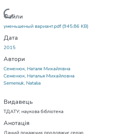
Вантажиться...
Файли
уменьшеный вариант.pdf
(945.86 KB)
Дата
2015
Автори
Семенюк, Наталя Михайлівна
Семенюк, Наталья Михайловна
Semeniuk, Natalia
Видавець
ТДАТУ; наукова бібліотека
Анотація
Даний покажчик продовжує серію