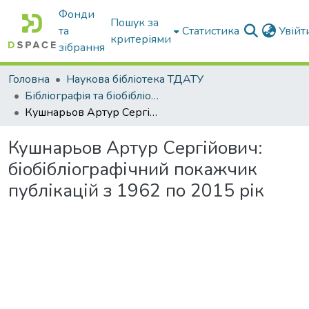
Фонди
Пошук за
та
Статистика
Увій
критеріями
зібрання
Головна
Наукова бібліотека ТДАТУ
Бібліографія та біобібліографістика вчених ТДАТУ
Кушнарьов Артур Сергійович: біобібліографічний покажчик публікацій з 1962 по 2015 рік
Кушнарьов Артур Сергійович:
біобібліографічний покажчик
публікацій з 1962 по 2015 рік