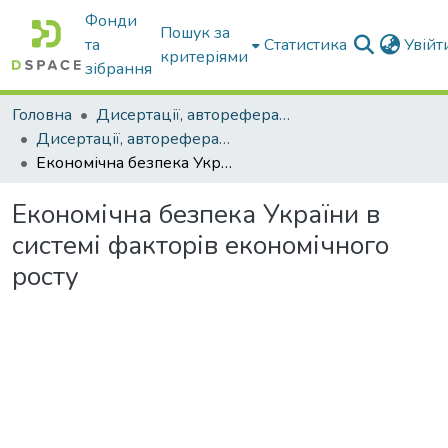
Фонди
Пошук за
та
Статистика
Увій
критеріями
зібрання
Головна
Дисертації, автореферати дисертацій
Дисертації, автореферати дисертацій
Економічна безпека України в системі факторів економічного росту
Економічна безпека України в
системі факторів економічного
росту