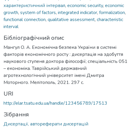
характеристичний інтервал
,
economic security
,
economic
growth
,
system of factors
,
integrated indicator
,
formalization
,
functional connection
,
qualitative assessment
,
characteristic
interval
Бібліографічний опис
Мангул О. А. Економічна безпека України в системі
факторів економічного росту : дисертація на здобуття
наукового ступеня доктора філософії; спеціальність 051
– економіка. Таврійський державний
агротехнологічний університет імені Дмитра
Моторного. Мелітополь, 2021. 297 c.
URI
http://elar.tsatu.edu.ua/handle/123456789/17513
Зібрання
Дисертації, автореферати дисертацій