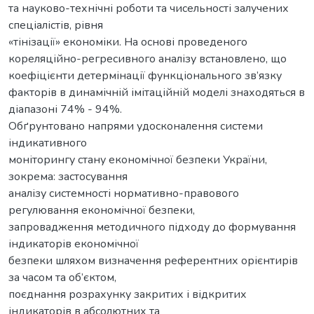
та науково-технічні роботи та чисельності залучених
спеціалістів, рівня
«тінізації» економіки. На основі проведеного
кореляційно-регресивного аналізу встановлено, що
коефіцієнти детермінації функціонального зв’язку
факторів в динамічній імітаційній моделі знаходяться в
діапазоні 74% - 94%.
Обґрунтовано напрями удосконалення системи
індикативного
моніторингу стану економічної безпеки України,
зокрема: застосування
аналізу системності нормативно-правового
регулювання економічної безпеки,
запровадження методичного підходу до формування
індикаторів економічної
безпеки шляхом визначення референтних орієнтирів
за часом та об’єктом,
поєднання розрахунку закритих і відкритих
індикаторів в абсолютних та