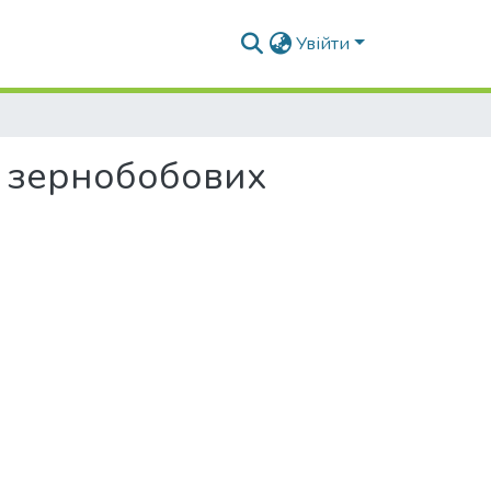
Увійти
і зернобобових