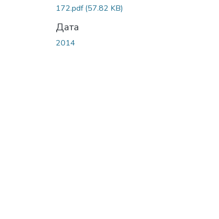
172.pdf
(57.82 KB)
Дата
2014