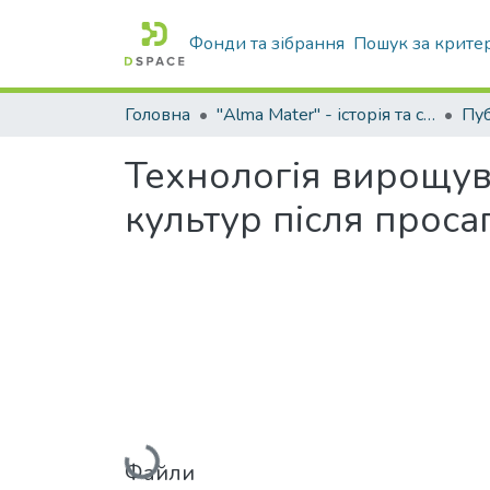
Фонди та зібрання
Пошук за крите
Головна
"Alma Mater" - історія та сьогодення Університету
Технологія вирощув
культур після прос
Вантажиться...
Файли