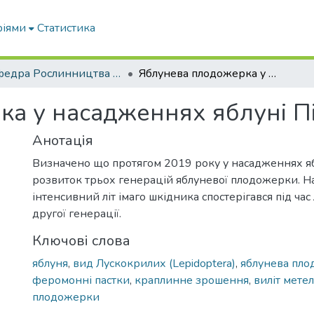
ріями
Статистика
Кафедра Рослинництва та садівництва ім. професора В.В. Калитки
Яблунева плодожерка у насадженнях яблуні Півдня України
а у насадженнях яблуні П
Анотація
Визначено що протягом 2019 року у насадженнях яб
розвиток трьох генерацій яблуневої плодожерки. Н
інтенсивний літ імаго шкідника спостерігався під час
другої генерації.
Ключові слова
яблуня
,
вид Лускокрилих (Lepidoptera)
,
яблунева пл
феромонні пастки
,
краплинне зрошення
,
виліт мете
плодожерки