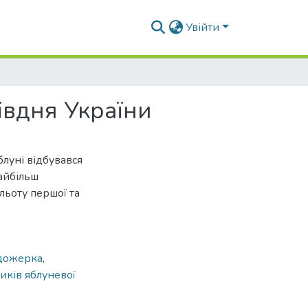
Увійти
івдня України
луні відбувався
айбільш
 льоту першої та
одожерка
,
ликів яблуневої