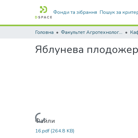
Фонди та зібрання
Пошук за крите
Головна
Факультет Агротехнологій та екології
Яблунева плодожерк
Вантажиться...
Файли
16.pdf
(264.8 KB)