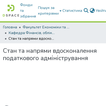
Фонди
Пошук за
та
Статистика
Увій
критеріями
зібрання
Головна
Факультет Економіки та бізнесу
Кафедра Фінансів, обліку і оподаткування
Стан та напрями вдосконалення податкового адміністрування
Стан та напрями вдосконалення
податкового адміністрування
Вантажиться...