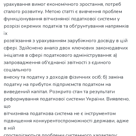
урахування вимог економічного зростання, потреб
сталого розвитку. Метою статті є вивчення проблем
функціонування вітчизняної податкової системи у
розрізі окремих податків та обґрунтування напрямків
їх
розв’язання з урахуванням зарубіжного досвіду в цій
сфері. Здійснено аналіз двох ключових законодавчих
ініціатив в сфері податкового адміністрування: а)
запровадження об'єднаної звітності з єдиного
соціального
внеску та податку з доходів фізичних осіб; б) заміна
податку на прибуток підприємств податком на
виведений капітал. Розкрито стан та результати
реформування податкової системи України. Виявлено,
що
вітчизняна податкова система не є інструментом
підвищення конкурентоспроможності держави, адже
в ній
спостерігаються проблеми системного характеру: