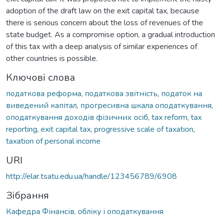
adoption of the draft law on the exit capital tax, because
there is serious concern about the loss of revenues of the
state budget. As a compromise option, a gradual introduction
of this tax with a deep analysis of similar experiences of
other countries is possible.
Ключові слова
податкова реформа
,
податкова звітність
,
податок на
виведений капітал
,
прогресивна шкала оподаткування
,
оподаткування доходів фізичних осіб
,
tax reform
,
tax
reporting
,
exit capital tax
,
progressive scale of taxation
,
taxation of personal income
URI
http://elar.tsatu.edu.ua/handle/123456789/6908
Зібрання
Кафедра Фінансів, обліку і оподаткування