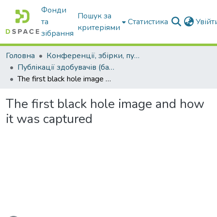
Фонди
Пошук за
та
Статистика
Увій
критеріями
зібрання
Головна
Конференції, збірки, публікації молодих вчених і здобувачів : магістрів, бакалаврів, аспірантів.
Публікації здобувачів (бакалаврів. магістрів, аспірантів)
The first black hole image and how it was captured
The first black hole image and how
it was captured