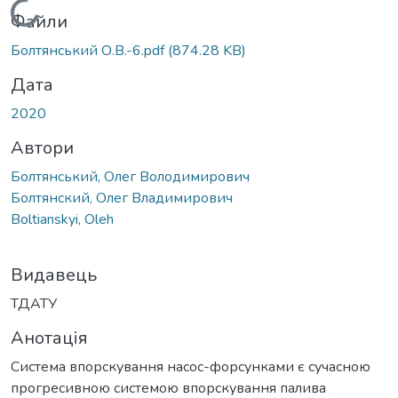
Вантажиться...
Файли
Болтянський О.В.-6.pdf
(874.28 KB)
Дата
2020
Автори
Болтянський, Олег Володимирович
Болтянский, Олег Владимирович
Boltianskyi, Oleh
Видавець
ТДАТУ
Анотація
Система впорскування насос-форсунками є сучасною
прогресивною системою впорскування палива