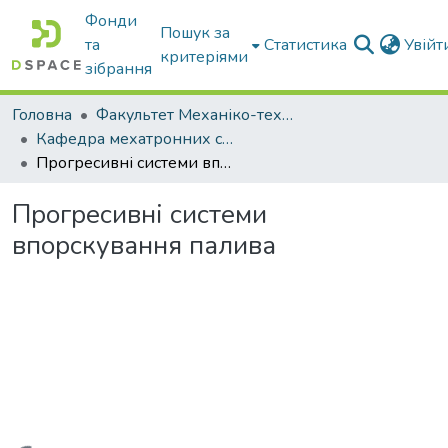
Фонди
Пошук за
та
Статистика
Увій
критеріями
зібрання
Головна
Факультет Механіко-технологічний
Кафедра мехатронних систем тракторів та сільскогосподарських машин
Прогресивні системи впорскування палива
Прогресивні системи
впорскування палива