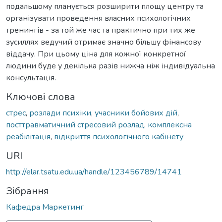
подальшому планується розширити площу центру та
організувати проведення власних психологічних
тренингів - за той же час та практично при тих же
зусиллях ведучий отримає значно більшу фінансову
віддачу. При цьому ціна для кожної конкретної
людини буде у декілька разів нижча ніж індивідуальна
консультація.
Ключові слова
стрес
,
розлади психіки
,
учасники бойових дій
,
посттравматичний стресовий розлад
,
комплексна
реабілітація
,
відкриття психологічного кабінету
URI
http://elar.tsatu.edu.ua/handle/123456789/14741
Зібрання
Кафедра Маркетинг