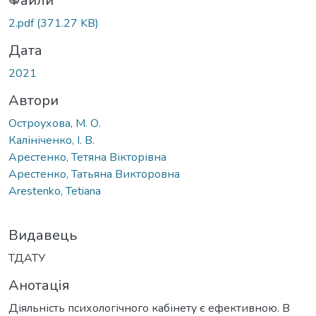
антажиться...
Файли
2.pdf
(371.27 KB)
Дата
2021
Автори
Остроухова, М. О.
Калініченко, І. В.
Арестенко, Тетяна Вікторівна
Арестенко, Татьяна Викторовна
Arestenko, Tetiana
Видавець
ТДАТУ
Анотація
Діяльність психологічного кабінету є ефективною. В