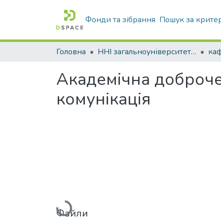
Фонди та зібрання
Пошук за крите
Головна
ННІ загальноуніверситетської підготовки
Академічна доброчес
комунікація
Вантажиться...
Файли