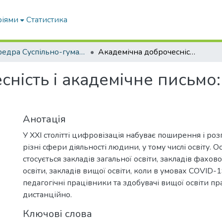
ріями
Статистика
кафедра Суспільно-гуманітарні науки
Академічна доброчесність і академічне письмо: цифровізація та комунікація
ність і академічне письмо:
Анотація
У ХХІ столітті цифровізація набуває поширення і ро
різні сфери діяльності людини, у тому числі освіту. 
стосується закладів загальної освіти, закладів фахо
освіти, закладів вищої освіти, коли в умовах COVID-1
педагогічні працівники та здобувачі вищої освіти 
дистанційно.
Ключові слова