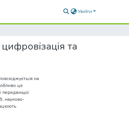
Увійти
 цифровізація та
зповсюджується на
Особливо це
вої передвищої
9, науково-
працюють