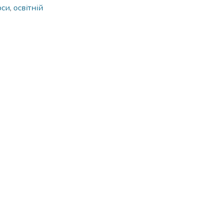
рси
,
освітній