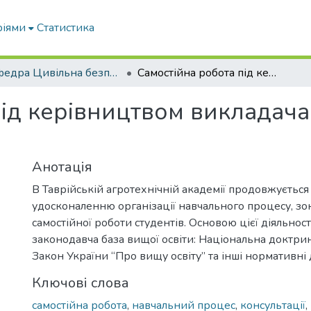
ріями
Статистика
Кафедра Цивільна безпека
Самостійна робота під керівництвом викладача: проблеми і перспективи
ід керівництвом викладача
Анотація
В Таврійській агротехнічній академії продовжується
удосконаленню організації навчального процесу, з
самостійної роботи студентів. Основою цієї діяльност
законодавча база вищої освіти: Національна доктрин
Закон України “Про вищу освіту” та інші нормативні
Ключові слова
самостійна робота
,
навчальний процес
,
консультації
,