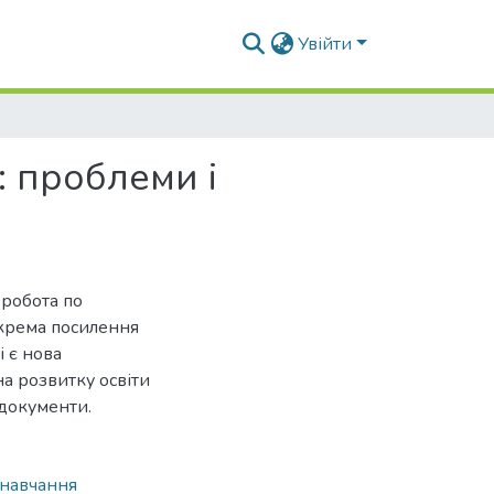
Увійти
: проблеми і
 робота по
окрема посилення
і є нова
а розвитку освіти
 документи.
навчання