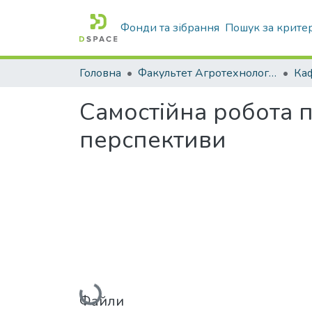
Фонди та зібрання
Пошук за крите
Головна
Факультет Агротехнологій та екології
Самостійна робота п
перспективи
Вантажиться...
Файли