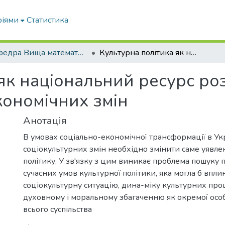
ріями
Статистика
Кафедра Вища математика та фізика
Культурна політика як національний ресурс розвитку суспільства в умовах соціально-економічних змін
як національний ресурс роз
кономічних змін
Анотація
В умовах соціально-економічної трансформації в Укр
соціокультурних змін необхідно змінити саме уявле
політику. У зв'язку з цим виникає проблема пошуку 
сучасних умов культурної політики, яка могла б впли
соціокультурну ситуацію, дина-міку культурних про
духовному і моральному збагаченню як окремої особис
всього суспільства