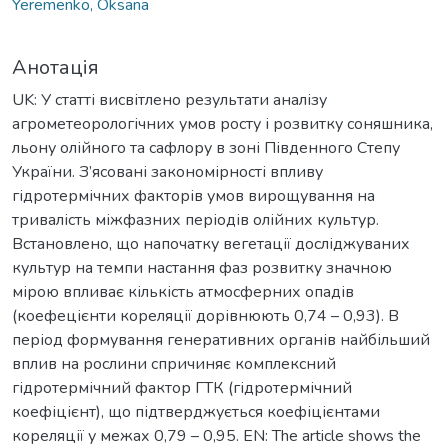
Yeremenko, Oksana
Анотація
UK: У статті висвітлено результати аналізу
агрометеорологічних умов росту і розвитку соняшника,
льону олійного та сафлору в зоні Південного Степу
України. З’ясовані закономірності впливу
гідротермічних факторів умов вирощування на
тривалість міжфазних періодів олійних культур.
Встановлено, що напочатку вегетації досліджуваних
культур на темпи настання фаз розвитку значною
мірою впливає кількість атмосферних опадів
(коефецієнти кореляції дорівнюють 0,74 – 0,93). В
період формування генеративних органів найбільший
вплив на рослини спричиняє комплексний
гідротермічний фактор ГТК (гідротермічний
коефіцієнт), що підтверджується коефіцієнтами
кореляції у межах 0,79 – 0,95. EN: The article shows the