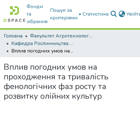
Фонди
Пошук за
та
Статистика
Увій
критеріями
зібрання
Головна
Факультет Агротехнологій та екології
Кафедра Рослинництва та садівництва ім. професора В.В. Калитки
Вплив погодних умов на проходження та тривалість фенологічних фаз росту та розвитку олійних культур
Вплив погодних умов на
проходження та тривалість
фенологічних фаз росту та
розвитку олійних культур