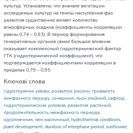
культур. Установлено, что вначале вегетации
исследуемых культур на темпы наступления фаз
развития существенно влияет количество
атмосферных осадков (коэффициенты корреляции
равны 0,74 – 0,93). В период формирования
генеративных органов самое большое влияние
оказывает комплексный гидротермический фактор
ГТК (гидротермический коэффициент), что
подтверждается коэффициентами корреляции в
пределах 0,79 – 0,95.
Ключові слова
гідротермічні умови
,
розвиток рослин
,
тривалість
міжфазного періоду
,
соняшник
,
льон олійний
,
сафлор
,
гидротермические условия
,
развитие растений
,
продолжительность межфазного периода
,
одсолнечник
,
лён масличный
,
hydrothermal conditions
,
plant development
,
duration of interphase period
,
sunflower
,