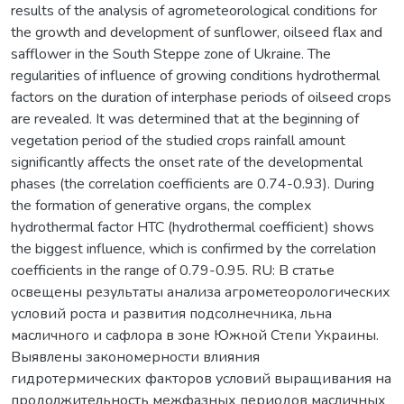
results of the analysis of agrometeorological conditions for
the growth and development of sunflower, oilseed flax and
safflower in the South Steppe zone of Ukraine. The
regularities of influence of growing conditions hydrothermal
factors on the duration of interphase periods of oilseed crops
are revealed. It was determined that at the beginning of
vegetation period of the studied crops rainfall amount
significantly affects the onset rate of the developmental
phases (the correlation coefficients are 0.74-0.93). During
the formation of generative organs, the complex
hydrothermal factor HTC (hydrothermal coefficient) shows
the biggest influence, which is confirmed by the correlation
coefficients in the range of 0.79-0.95. RU: В статье
освещены результаты анализа агрометеорологических
условий роста и развития подсолнечника, льна
масличного и сафлора в зоне Южной Степи Украины.
Выявлены закономерности влияния
гидротермических факторов условий выращивания на
продолжительность межфазных периодов масличных