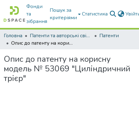
Фонди
Пошук за
та
Статистика
Увій
критеріями
зібрання
Головна
Патенти та авторські свідоцтва
Патенти
Опис до патенту на корисну модель № 53069 "Циліндричний трієр"
Опис до патенту на корисну
модель № 53069 "Циліндричний
трієр"
иться...