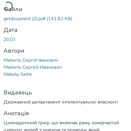
Файли
getdocument (2).pdf
(141.81 KB)
Дата
2010
Автори
Малюта, Сергій Іванович
Малюта, Сергей Иванович
Maliuta, Serhii
Видавець
Державний департамент інтелектуальної власності
Анотація
Циліндричний трієр, що включає раму, комірчастий
циліндр, жолоб з шнеком та приводи, який