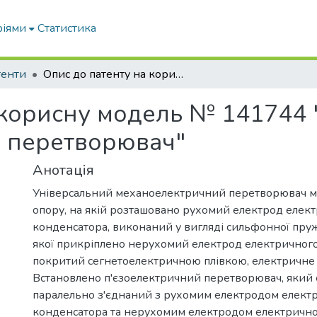
ріями
Статистика
тенти
Опис до патенту на корисну модель № 141744 "Універсальний механоелектричний перетворювач"
 корисну модель № 141744 
 перетворювач"
Анотація
Універсальний механоелектричний перетворювач м
опору, на якій розташовано рухомий електрод елек
конденсатора, виконаний у вигляді сильфонної пруж
якої прикріплено нерухомий електрод електричного
покритий сегнетоелектричною плівкою, електричне
Встановлено п'єзоелектричний перетворювач, який
паралельно з'єднаний з рухомим електродом елект
конденсатора та нерухомим електродом електрично