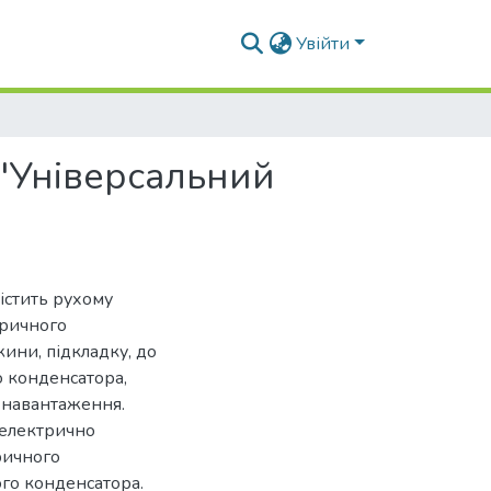
Увійти
"Універсальний
істить рухому
тричного
ини, підкладку, до
 конденсатора,
 навантаження.
 електрично
ричного
го конденсатора.