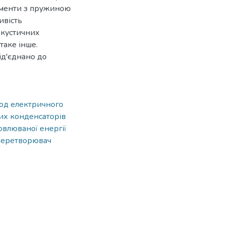
ементи з пружиною
ивість
акустичних
таке інше.
д'єднано до
од електричного
их конденсаторів
влюваної енергії
перетворювач