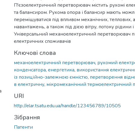
П'єзоелектричний перетворювач містить рухомі ел
та балансиром. Рухома опора і балансир мають можл
переміщуватися під впливом механічних, теплових, 
навантажень, а також під дією вітру, потоку рідини і 
Універсальний механоелектричний перетворювач пі
електричних споживачів
Ключові слова
механоелектричний перетворювач
,
рухомий електр
конденсатора
,
енергетика
,
використання електричн
із позиційно-залежною ємністю
,
перетворення відно
в електричну
,
мікромеханічний термоелектричний 
а
URI
http://elar.tsatu.edu.ua/handle/123456789/10505
Зібрання
Патенти