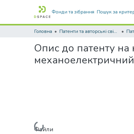
Фонди та зібрання
Пошук за крите
Головна
Патенти та авторські свідоцтва
Па
Опис до патенту на
механоелектричний
Вантажиться...
Файли