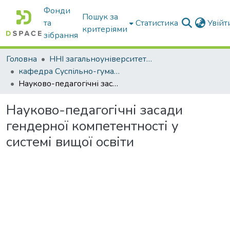
Фонди
Пошук за
та
Статистика
Увій
критеріями
зібрання
Головна
ННІ загальноуніверситетської підготовки
кафедра Суспільно-гуманітарні науки
Науково-педагогічні засади гендерної компетентності у системі вищої освіти
Науково-педагогічні засади
гендерної компетентності у
системі вищої освіти