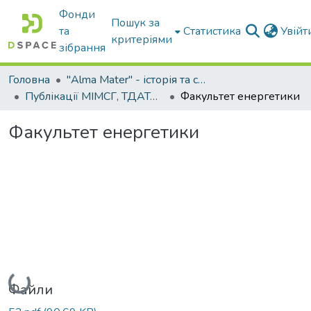
Фонди
Пошук за
та
Статистика
Увій
критеріями
зібрання
Головна
"Alma Mater" - історія та сьогодення Університету
Публікації МІМСГ, ТДАТА, ТДАТУ
Факультет енергетики
Факультет енергетики
Вантажиться...
Файли