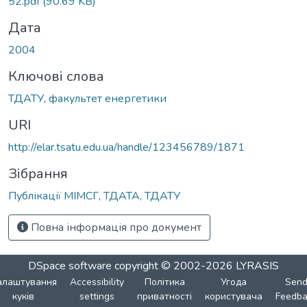
52.pdf
(90.69 KB)
Дата
2004
Ключові слова
ТДАТУ
,
факультет енергетики
URI
http://elar.tsatu.edu.ua/handle/123456789/1871
Зібрання
Публікації МІМСГ, ТДАТА, ТДАТУ
Повна інформація про документ
DSpace software
copyright © 2002-2026
LYRASIS
алаштування
Accessibility
Політика
Угода
Sen
куків
settings
приватності
користувача
Feedba