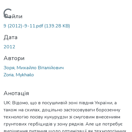
Вантажиться...
Файли
9 (2012)-9-11.pdf
(139.28 KB)
Дата
2012
Автори
Зоря, Михайло Віталійович
Zoria, Mykhailo
Анотація
UK: Відомо, що в посушливій зоні півдня України, а
також на схилах, доцільно застосовувати борозенну
технологію пociвy кукурудзи зi смуговим внесениям
грунтових гербіцидів у зону рядків. Але це потребує
вирішення питания щодо оптимізації як технологічних