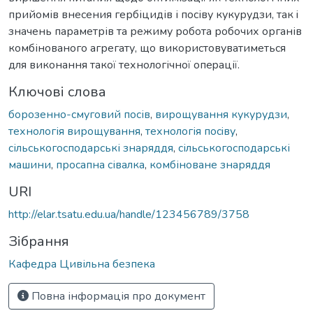
прийомів внесения гербіцидів і посіву кукурудзи, так i
значень параметрів та режиму робота робочих органів
комбінованого агрегату, що використовуватиметься
для виконання такої технологічної oпepaції.
Ключові слова
борозенно-смуговий посів
,
вирощування кукурудзи
,
технологія вирощування
,
технологія пociву
,
сільськогосподарські знаряддя
,
сільськогосподарські
машини
,
просапна сівалка
,
комбіноване знаряддя
URI
http://elar.tsatu.edu.ua/handle/123456789/3758
Зібрання
Кафедра Цивільна безпека
Повна інформація про документ