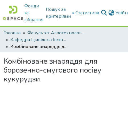
Фонди
Пошук за
та
Статистика
Увій
критеріями
зібрання
Головна
Факультет Агротехнологій та екології
Кафедра Цивільна безпека
Комбіноване знаряддя для борозенно-смугового посіву кукурудзи
Комбіноване знаряддя для
борозенно-смугового посіву
кукурудзи