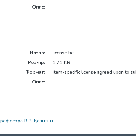
Опис:
Назва:
license.txt
Розмір:
1.71 KB
Формат:
Item-specific license agreed upon to s
Опис:
професора В.В. Калитки