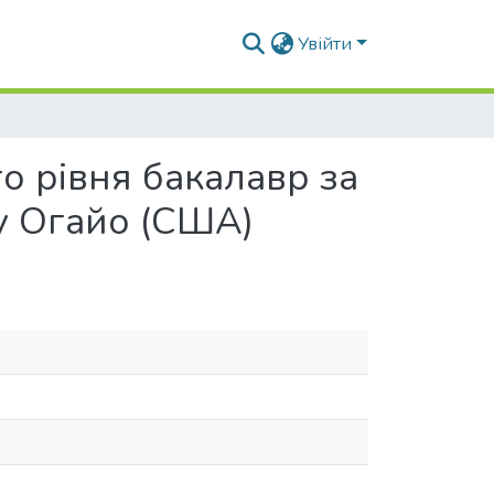
Увійти
о рівня бакалавр за
ту Огайо (США)