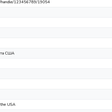
u.ua/handle/123456789/19054
віта США
n the USA