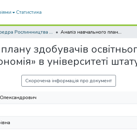
ріями
Статистика
Кафедра Рослинництва та садівництва ім. професора В.В. Калитки
Аналіз навчального плану здобувачів освітнього рівня бакалавр за спеціалізацією «Агрономія» в університеті штату Огайо (США)
плану здобувачів освітньог
ономія» в університеті шта
Скорочена інформація про документ
 Олександрович
івна