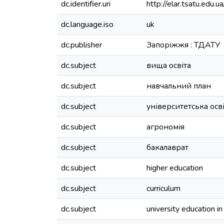
dc.identifier.uri
http://elar.tsatu.ed
dc.language.iso
uk
dc.publisher
Запоріжжя : ТДАТУ
dc.subject
вища освіта
dc.subject
навчальний план
dc.subject
університетська ос
dc.subject
агрономія
dc.subject
бакалаврат
dc.subject
higher education
dc.subject
curriculum
dc.subject
university education i