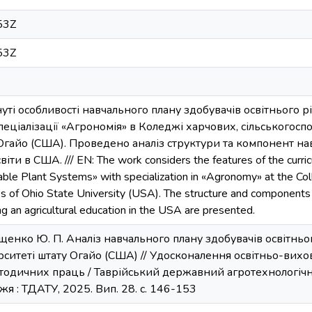
53Z
53Z
уті особливості навчального плану здобувачів освітнього рі
пеціалізації «Агрономія» в Коледжі харчових, сільськогосп
Огайо (США). Проведено аналіз структури та компонент на
ти в США. /// EN: The work considers the features of the curricu
able Plant Systems» with specialization in «Agronomy» at the Col
s of Ohio State University (USA). The structure and components o
g an agricultural education in the USA are presented.
ащенко Ю. П. Аналіз навчального плану здобувачів освітньо
рситеті штату Огайо (США) // Удосконалення освітньо-вихов
тодичних праць / Таврійський державний агротехнологічн
я : ТДАТУ, 2025. Вип. 28. с. 146-153