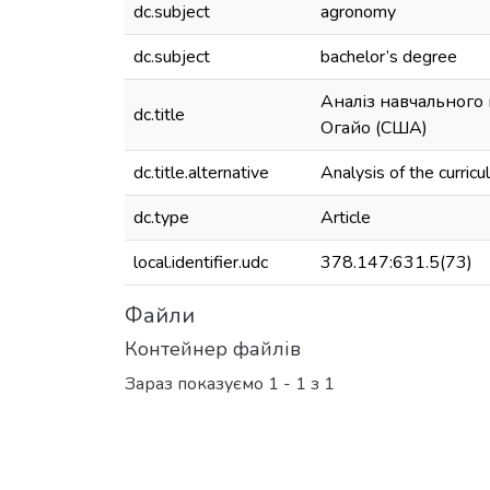
dc.subject
agronomy
dc.subject
bachelor’s degree
Аналіз навчального 
dc.title
Огайо (США)
dc.title.alternative
Analysis of the curri
dc.type
Article
local.identifier.udc
378.147:631.5(73)
Файли
Контейнер файлів
Зараз показуємо
1 - 1 з 1