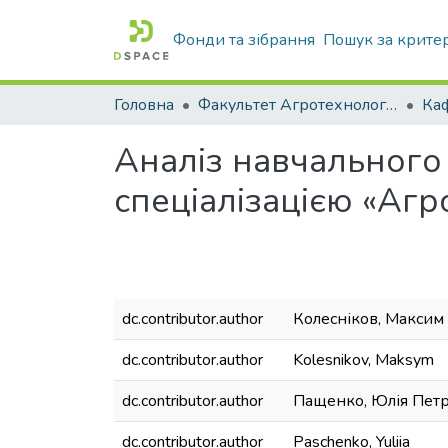
Фонди та зібрання
Пошук за крите
Головна
Факультет Агротехнологій та екології
Аналіз навчального 
спеціалізацією «Агр
dc.contributor.author
Колесніков, Максим
dc.contributor.author
Kolesnikov, Maksym
dc.contributor.author
Пащенко, Юлія Петр
dc.contributor.author
Paschenko, Yuliia