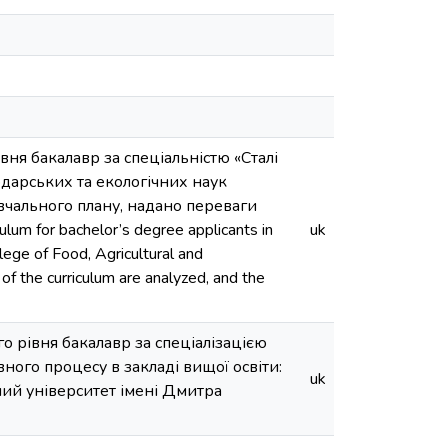
вня бакалавр за спеціальністю «Сталі
одарських та екологічних наук
вчального плану, надано переваги
lum for bachelor’s degree applicants in
uk
lege of Food, Agricultural and
f the curriculum are analyzed, and the
го рівня бакалавр за спеціалізацією
ного процесу в закладі вищої освіти:
uk
ий університет імені Дмитра