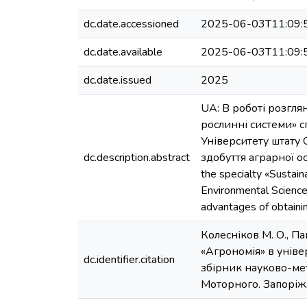
dc.date.accessioned
2025-06-03T11:09:
dc.date.available
2025-06-03T11:09:
dc.date.issued
2025
UA: В роботі розглян
рослинні системи» с
Університету штату 
dc.description.abstract
здобуття аграрної осві
the specialty «Sustain
Environmental Science
advantages of obtainin
Колесніков М. О., П
«Агрономія» в уніве
dc.identifier.citation
збірник науково-ме
Моторного. Запоріжж