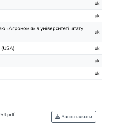
uk
uk
єю «Агрономія» в університеті штату
uk
y (USA)
uk
uk
uk
54.pdf
Завантажити