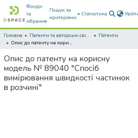
Фонди
Пошук за
та
Статистика
Увій
критеріями
зібрання
Головна
Патенти та авторські свідоцтва
Патенти
Опис до патенту на корисну модель № 89040 "Спосіб вимірювання швидкості частинок в розчині"
Опис до патенту на корисну
модель № 89040 "Спосіб
вимірювання швидкості частинок
в розчині"