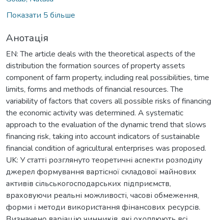
Показати 5 більше
Анотація
EN: The article deals with the theoretical aspects of the
distribution the formation sources of property assets
component of farm property, including real possibilities, time
limits, forms and methods of financial resources. The
variability of factors that covers all possible risks of financing
the economic activity was determined. A systematic
approach to the evaluation of the dynamic trend that slows
financing risk, taking into account indicators of sustainable
financial condition of agricultural enterprises was proposed.
UK: У статті розглянуто теоретичні аспекти розподілу
джерел формування вартісної складової майнових
активів сільськогосподарських підприємств,
враховуючи реальні можливості, часові обмеження,
форми і методи використання фінансових ресурсів.
Визначено варіацію чинників, які охоплюють всі