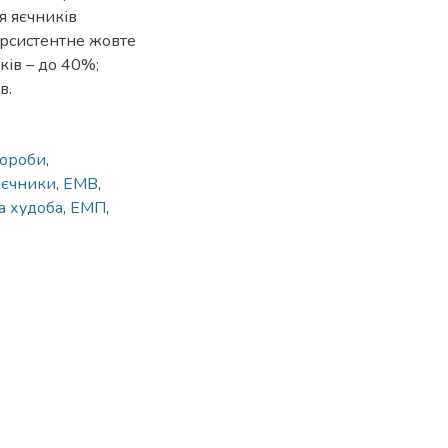
ня яєчників
персистентне жовте
иків – до 40%;
в.
вороби
,
яєчники
,
ЕМВ
,
а худоба
,
ЕМП
,