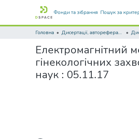
Фонди та зібрання
Пошук за крите
Головна
Дисертації, автореферати дисертацій
Електромагнітний ме
гінекологічних захво
наук : 05.11.17