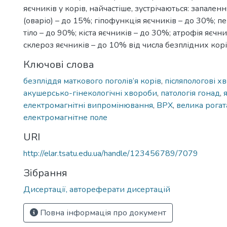
яєчників у корів, найчастіше, зустрічаються: запален
(оваріо) – до 15%; гіпофункція яєчників – до 30%; 
тіло – до 90%; кіста яєчників – до 30%; атрофія яєчн
склероз яєчників – до 10% від числа безплідних корі
Ключові слова
безпліддя маткового поголів’я корів
,
післяпологові х
акушерсько-гінекологічні хвороби
,
патологія гонад
,
електромагнітні випромінювання
,
ВРХ
,
велика рогат
електромагнітне поле
URI
http://elar.tsatu.edu.ua/handle/123456789/7079
Зібрання
Дисертації, автореферати дисертацій
Повна інформація про документ