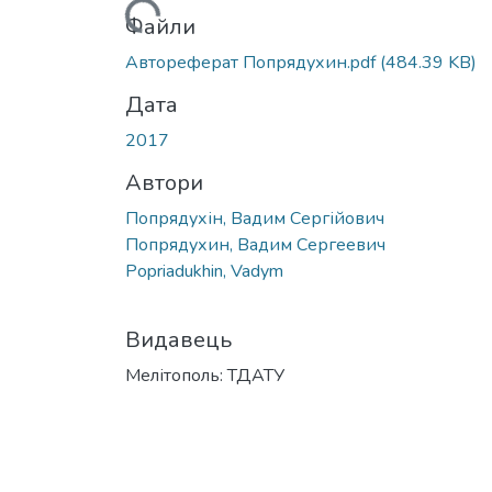
Вантажиться...
Файли
Автореферат Попрядухин.pdf
(484.39 KB)
Дата
2017
Автори
Попрядухін, Вадим Сергійович
Попрядухин, Вадим Сергеевич
Popriadukhin, Vadym
Видавець
Мелітополь: ТДАТУ