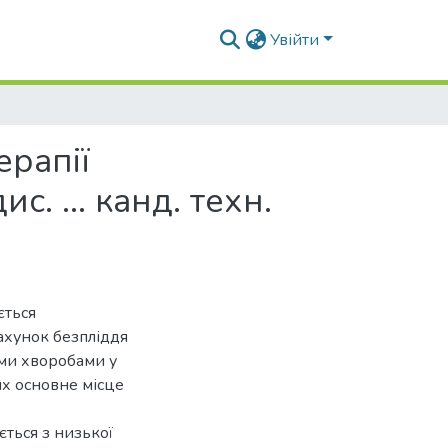
Увійти
ерапії
. ... канд. техн.
ється
рахунок безпліддя
ими хворобами у
их основне місце
ться з низької