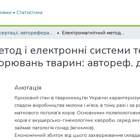
ріями
Статистика
Дисертації, автореферати дисертацій
Електромагнітний метод і електронні системи терапії гінекологічних захворювань тварин: автореф. дис. ... канд. техн. наук : 05.11.17
тод і електронні системи т
рювань тварин: автореф. дис
Анотація
Кризовий стан в тваринництві України характеризу
спадом виробництва молока і м’яса, в тому разі і за 
маткового поголів’я корів. Основними післяпологов
корів є акушерсько-гінекологічні хвороби, серед як
займає патологія гонад (яєчників).
Економічний збиток від цього захворювання складає