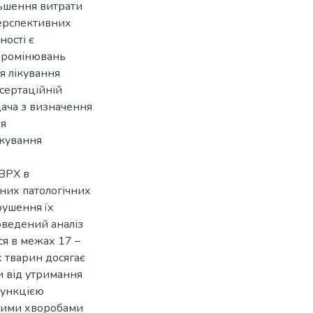
льшення витрати
перспективних
ності є
промінювань
я лікування
исертаційній
дача з визначення
ня
ікування
 ВРХ в
зних патологічних
рушення їх
оведений аналіз
ся в межах 17 –
х тварин досягає
и від утримання
функцією
вними хворобами