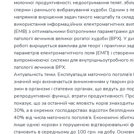
молочної продуктивності, недоотримання телят, збі
сперми і раннього вибракування худоби. Одним з 
напрямків вирішення задач такого масштабу та склад
використання інформаційних електромагнітних ви
(ЕМВ) з оптимальними біотропними параметрами дл
патології яєчників великої рогатої худоби (ВРХ). У д
роботі вирішується важлива для теорії і практики за
параметрів електромагнітного поля (ЕМП) і створен
випромінюючої системи для внутрішньоутробного л
патології яєчників ВРХ.
Актуальність теми. Експлуатація маточного поголів’я
значній мірі визначається виникненням у тварин рі
змін в організмі і статевих органах, що ведуть до по
репродуктивної функції, втрати продуктивності. Пр
показує, що за останній час яловість корів знаходить
30%, а в окремих господарствах відсоток безплідни
40% від числа маточного поголів’я. Економічні збитк
лише однієї корови з порушеною відтворювальної 
становить в середньому до 100 грн. на добу. Осно