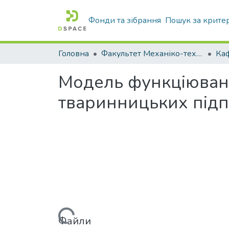
Фонди та зібрання
Пошук за крите
Головна
Факультет Механіко-технологічний
Модель функціюванн
тваринницьких під
Вантажиться...
Файли