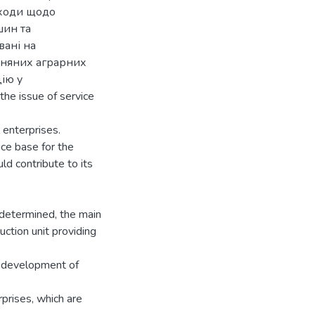
аходи щодо
шин та
вані на
зняних аграрних
ію y
he issue of service
 enterprises.
ice base for the
ld contribute to its
 determined, the main
uction unit providing
r development of
prises, which are