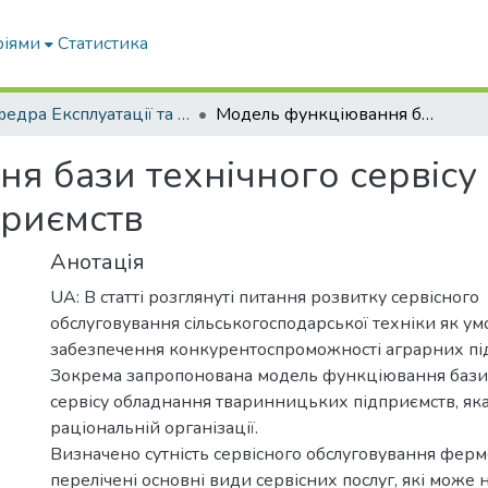
ріями
Статистика
Кафедра Експлуатації та технічного сервісу машин
Модель функціювання бази технічного сервісу обладнання тваринницьких підприємств
я бази технічного сервісу
приємств
Анотація
UA: В статті розглянуті питання розвитку сервісного
обслуговування сільськогосподарської техніки як ум
забезпечення конкурентоспроможності аграрних пі
Зокрема запропонована модель функціювання бази
сервісу обладнання тваринницьких підприємств, яка 
раціональній організації.
Визначено сутність сервісного обслуговування фермс
перелічені основні види сервісних послуг, які може