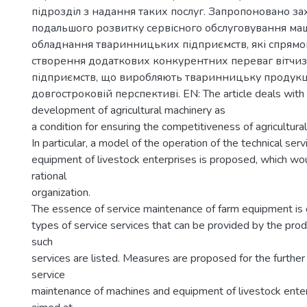
підрозділ з надання таких послуг. Запропоновано з
подальшого розвитку сервісного обслуговування ма
обладнання тваринницьких підприємств, які спрямо
створення додаткових конкурентних переваг вітчи
підприємств, що виробляють тваринницьку продукц
довгостроковій перспективі. EN: The article deals with t
development of agricultural machinery as
a condition for ensuring the competitiveness of agricultural
In particular, a model of the operation of the technical serv
equipment of livestock enterprises is proposed, which wou
rational
organization.
The essence of service maintenance of farm equipment is
types of service services that can be provided by the prod
such
services are listed. Measures are proposed for the furthe
service
maintenance of machines and equipment of livestock enter