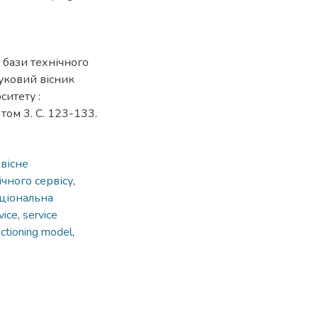
 бази технічного
уковий вісник
ситету :
том 3. C. 123-133.
вісне
ічного сервісу
,
ціональна
vice
,
service
nctioning model
,