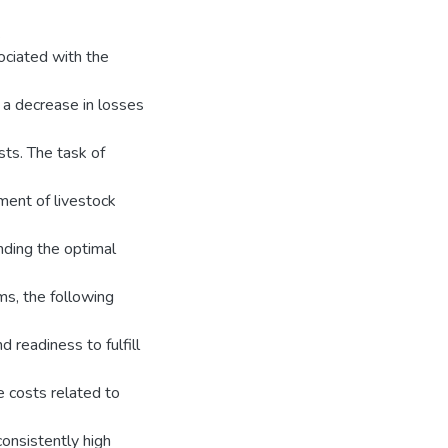
.
ociated with the
y a decrease in losses
sts. The task of
pment of livestock
inding the optimal
ms, the following
d readiness to fulfill
e costs related to
consistently high