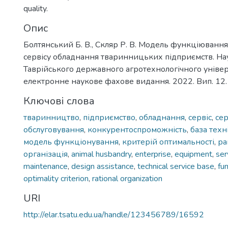
quality.
Опис
Болтянський Б. В., Скляр Р. В. Модель функціювання
сервісу обладнання тваринницьких підприємств. На
Таврійського державного агротехнологічного універ
електронне наукове фахове видання. 2022. Вип. 12. 
Ключові слова
тваринництво
,
підприємство
,
обладнання
,
сервіс
,
сер
обслуговування
,
конкурентоспроможність
,
база техн
модель функціонування
,
критерій оптимальності
,
ра
організація
,
animal husbandry
,
enterprise
,
equipment
,
ser
maintenance
,
design assistance
,
technical service base
,
fu
optimality criterion
,
rational organization
URI
http://elar.tsatu.edu.ua/handle/123456789/16592