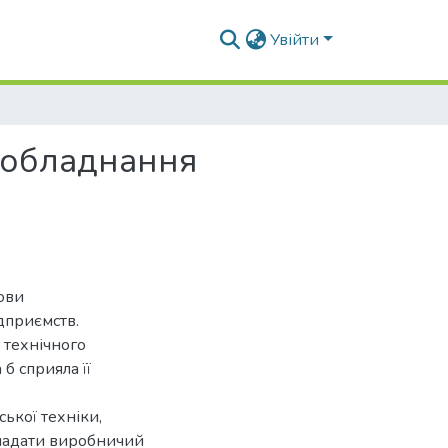
Увійти
 обладнання
ови
дприємств.
 технічного
б сприяла її
ької техніки,
 надати виробничий