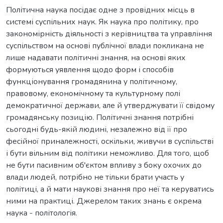
Політична наука посідає одне з провідних місць в
системі суспільних наук. Як наука про політику, про
закономірність діяльності з керівництва та управління
суспільством на основі публічної влади покликана не
лише надавати політичні знання, на основі яких
формуються уявлення щодо форм і способів
функціонування громадянина у політичному,
правовому, економічному та культурному полі
демократичної держави, але й утверджувати її свідому
громадянську позицію. Політичні знання потрібні
сьогодні будь-якій людині, незалежно від її про
фесійної приналежності, оскільки, живучи в суспільстві
і бути вільним від політики неможливо. Для того, щоб
не бути пасивним об'єктом впливу з боку охочих до
влади людей, потрібно не тільки брати участь у
політиці, а й мати наукові знання про неї та керуватись
ними на практиці. Джерелом таких знань є окрема
наука - політологія.