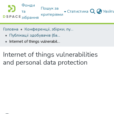
Фонди
Пошук за
та
Статистика
Увій
критеріями
зібрання
Головна
Конференції, збірки, публікації молодих вчених і здобувачів : магістрів, бакалаврів, аспірантів.
Публікації здобувачів (бакалаврів. магістрів, аспірантів)
Internet of things vulnerabilities and personal data protection
Internet of things vulnerabilities
and personal data protection