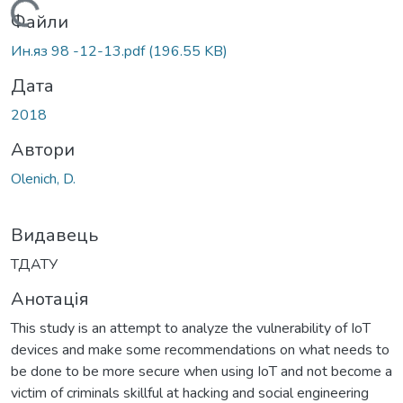
Вантажиться...
Файли
Ин.яз 98 -12-13.pdf
(196.55 KB)
Дата
2018
Автори
Olenich, D.
Видавець
ТДАТУ
Анотація
This study is an attempt to analyze the vulnerability of IoT
devices and make some recommendations on what needs to
be done to be more secure when using IoT and not become a
victim of criminals skillful at hacking and social engineering