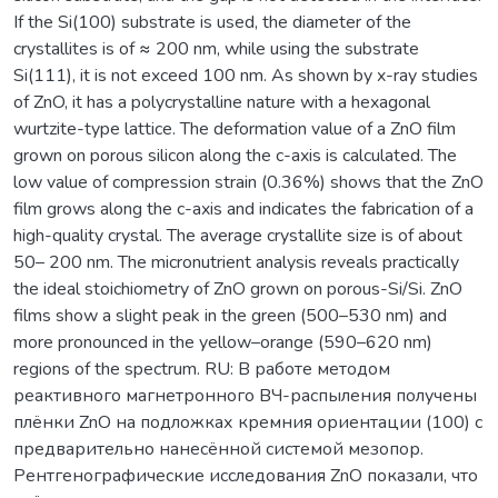
If the Si(100) substrate is used, the diameter of the
crystallites is of ≈ 200 nm, while using the substrate
Si(111), it is not exceed 100 nm. As shown by x-ray studies
of ZnO, it has a polycrystalline nature with a hexagonal
wurtzite-type lattice. The deformation value of a ZnO film
grown on porous silicon along the c-axis is calculated. The
low value of compression strain (0.36%) shows that the ZnO
film grows along the c-axis and indicates the fabrication of a
high-quality crystal. The average crystallite size is of about
50– 200 nm. The micronutrient analysis reveals practically
the ideal stoichiometry of ZnO grown on porous-Si/Si. ZnO
films show a slight peak in the green (500–530 nm) and
more pronounced in the yellow–orange (590–620 nm)
regions of the spectrum. RU: В работе методом
реактивного магнетронного ВЧ-распыления получены
плёнки ZnO на подложках кремния ориентации (100) с
предварительно нанесённой системой мезопор.
Рентгенографические исследования ZnO показали, что