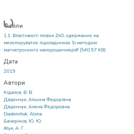
Вантажиться...
Файли
1.1. Властивості плівок ZnO, одержаних на
мезопоруватих підкладинках Si методою
магнетронного напорошення.pdf
(540.57 KB)
Дата
2019
Автори
Кідалов, В. В.
Дяденчук, Альона Федорівна
Дяденчук, Алена Федоровна
Diadenchuk, Alona
Бачеріков, Ю. Ю.
Жук, А. Г.