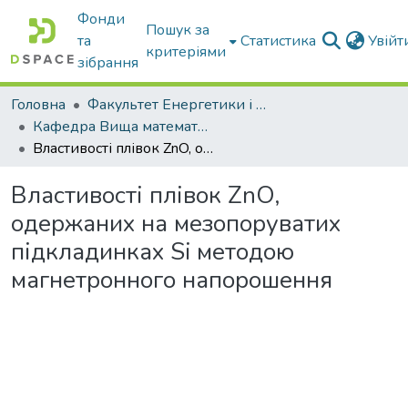
Фонди
Пошук за
та
Статистика
Увій
критеріями
зібрання
Головна
Факультет Енергетики і комп'ютерних технологій
Кафедра Вища математика та фізика
Властивості плівок ZnO, одержаних на мезопоруватих підкладинках Si методою магнетронного напорошення
Властивості плівок ZnO,
одержаних на мезопоруватих
підкладинках Si методою
магнетронного напорошення