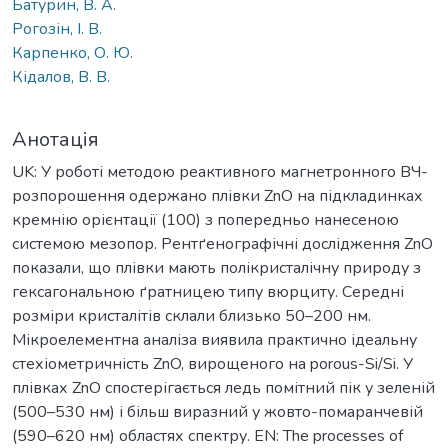
Батурин, В. А.
Рогозін, І. В.
Карпенко, О. Ю.
Кідалов, В. В.
Анотація
UK: У роботі методою реактивного магнетронного ВЧ-
розпорошення одержано плівки ZnO на підкладинках
кремнію орієнтації (100) з попередньо нанесеною
системою мезопор. Рентґенографічні дослідження ZnO
показали, що плівки мають полікристалічну природу з
гексагональною ґратницею типу вюрциту. Середні
розміри кристалітів склали близько 50–200 нм.
Мікроелементна аналіза виявила практично ідеальну
стехіометричність ZnO, вирощеного на porous-Si/Si. У
плівках ZnO спостерігається ледь помітний пік у зеленій
(500–530 нм) і більш виразний у жовто-помаранчевій
(590–620 нм) областях спектру. EN: The processes of