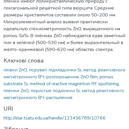
плёнки имеют поликристаллическую природу с
гексагональной решёткой типа вюрцита. Средние
размеры кристаллитов составили около 50–200 нм.
Микроэлементный анализ выявил практически
идеальную стехиометричность ZnO, выращенного на
porous-Si/Si. В плёнках ZnO наблюдается едва заметный
пик в зелёной (500–530 нм) и более выразительный в
жёлто-оранжевой (590–620 нм) областях спектра.
Ключові слова
плівки ZnO
,
поруваті підкладинки Si
,
метод реактивного
магнетронного ВЧ-розпорошення
,
ZnO film
,
porous
substrate Si
,
method of reactive magnetron RF sputtering
,
плёнки ZnO
,
пористые подложки Si
,
метод реактивного
магнетронного ВЧ-распыления
URI
http://elar.tsatu.edu.ua/handle/123456789/10766