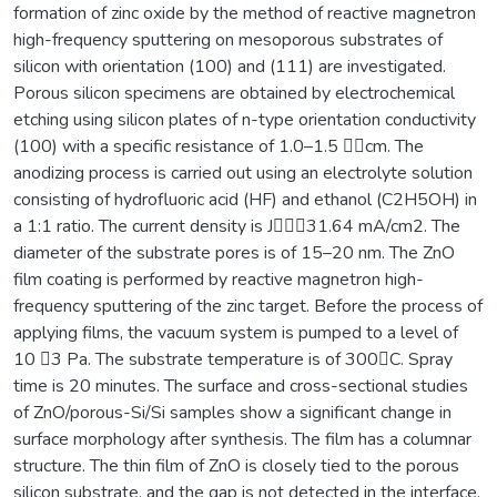
formation of zinc oxide by the method of reactive magnetron
high-frequency sputtering on mesoporous substrates of
silicon with orientation (100) and (111) are investigated.
Porous silicon specimens are obtained by electrochemical
etching using silicon plates of n-type orientation conductivity
(100) with a specific resistance of 1.0–1.5 cm. The
anodizing process is carried out using an electrolyte solution
consisting of hydrofluoric acid (HF) and ethanol (C2H5OH) in
a 1:1 ratio. The current density is J31.64 mA/cm2. The
diameter of the substrate pores is of 15–20 nm. The ZnO
film coating is performed by reactive magnetron high-
frequency sputtering of the zinc target. Before the process of
applying films, the vacuum system is pumped to a level of
10 3 Pa. The substrate temperature is of 300C. Spray
time is 20 minutes. The surface and cross-sectional studies
of ZnO/porous-Si/Si samples show a significant change in
surface morphology after synthesis. The film has a columnar
structure. The thin film of ZnO is closely tied to the porous
silicon substrate, and the gap is not detected in the interface.