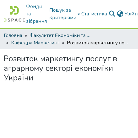
Фонди
Пошук за
та
Статистика
Увій
критеріями
зібрання
Головна
Факультет Економіки та бізнесу
Кафедра Маркетинг
Розвиток маркетингу послуг в аграрному секторі економіки України
Розвиток маркетингу послуг в
аграрному секторі економіки
України