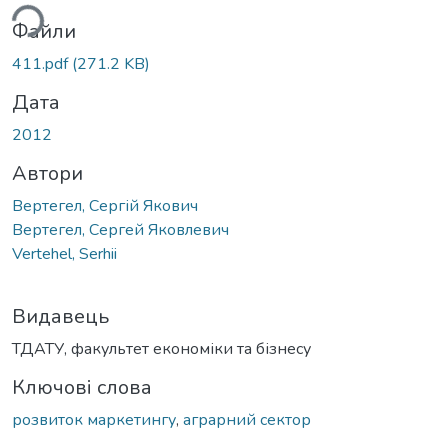
ься...
Файли
411.pdf
(271.2 KB)
Дата
2012
Автори
Вертегел, Сергій Якович
Вертегел, Сергей Яковлевич
Vertehel, Serhii
Видавець
ТДАТУ, факультет економіки та бізнесу
Ключові слова
розвиток маркетингу
,
аграрний сектор