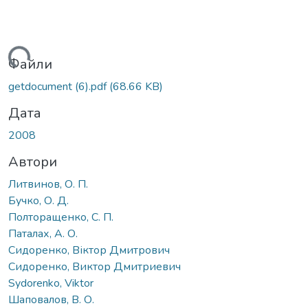
житься...
Файли
getdocument (6).pdf
(68.66 KB)
Дата
2008
Автори
Литвинов, О. П.
Бучко, О. Д.
Полторащенко, С. П.
Паталах, А. О.
Сидоренко, Віктор Дмитрович
Сидоренко, Виктор Дмитриевич
Sydorenko, Viktor
Шаповалов, В. О.