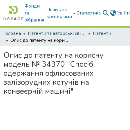
Фонди
Пошук за
та
Статистика
Увій
критеріями
зібрання
Головна
Патенти та авторські свідоцтва
Патенти
Опис до патенту на корисну модель № 34370 "Спосіб одержання офлюсованих залізорудних котунів на конвеєрній машині"
Опис до патенту на корисну
модель № 34370 "Спосіб
одержання офлюсованих
залізорудних котунів на
конвеєрній машині"