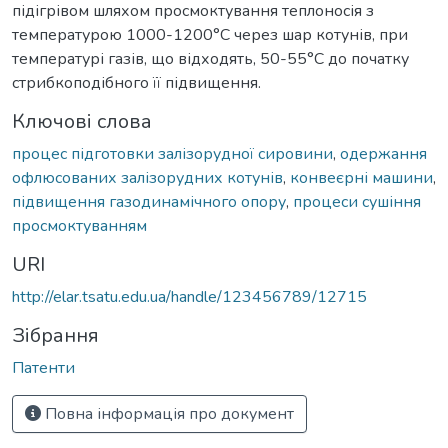
підігрівом шляхом просмоктування теплоносія з
температурою 1000-1200°С через шар котунів, при
температурі газів, що відходять, 50-55°С до початку
стрибкоподібного її підвищення.
Ключові слова
процес підготовки залізорудної сировини
,
одержання
офлюсованих залізорудних котунів
,
конвеєрні машини
,
підвищення газодинамічного опору
,
процеси сушіння
просмоктуванням
URI
http://elar.tsatu.edu.ua/handle/123456789/12715
Зібрання
Патенти
Повна інформація про документ