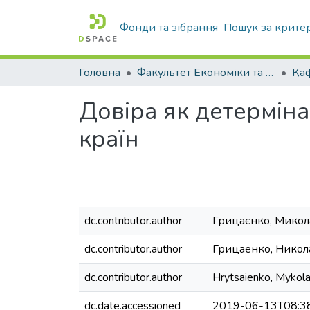
Фонди та зібрання
Пошук за крите
Головна
Факультет Економіки та бізнесу
Довіра як детермін
країн
dc.contributor.author
Грицаєнко, Микол
dc.contributor.author
Грицаенко, Никол
dc.contributor.author
Hrytsaienko, Mykol
dc.date.accessioned
2019-06-13T08:3