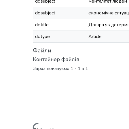
dc.subject
менталітет людей
dc.subject
економічна ситуац
dc.title
Довіра як детермі
dc.type
Article
Файли
Контейнер файлів
Зараз показуємо
1 - 1 з 1