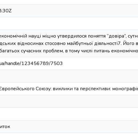
8:30Z
економічній науці міцно утвердилося поняття “довіра”, сутн
дських відносинах стосовно майбутньої діяльності7. Його
 багатьох сучасних проблем, в тому числі питань економічн
edu.ua/handle/123456789/7503
Європейського Союзу: виклики та перспективи: монографія
иток