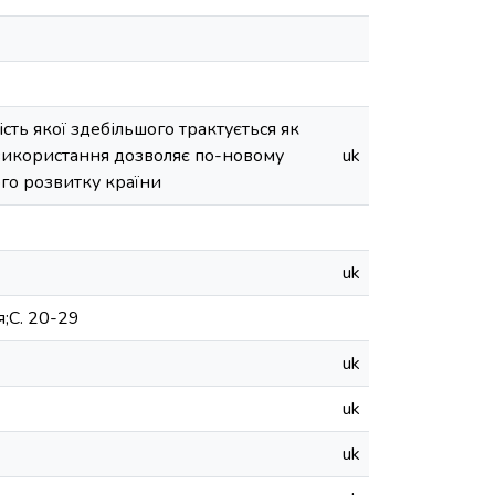
ість якої здебільшого трактується як
 використання дозволяє по-новому
uk
ого розвитку країни
uk
;С. 20-29
uk
uk
uk