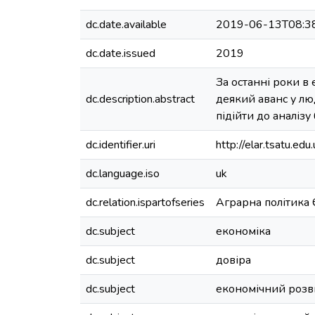
dc.date.available
2019-06-13T08:3
dc.date.issued
2019
За останні роки в 
dc.description.abstract
деякий аванс у лю
підійти до аналізу
dc.identifier.uri
http://elar.tsatu.
dc.language.iso
uk
dc.relation.ispartofseries
Аграрна політика 
dc.subject
економіка
dc.subject
довіра
dc.subject
економічний розв