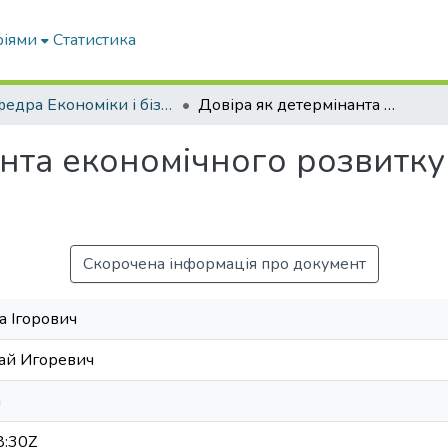
ріями
Статистика
Кафедра Економіки і бізнесу
Довіра як детермінанта економічного розвитку європейських країн
анта економічного розвитк
Скорочена інформація про документ
а Ігорович
ай Игоревич
a
8:30Z