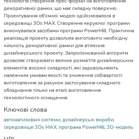
технологія створення прес-форми на виготовлення
декоративної рамки, що має складну поверхню.
Проектування об'ємної моделі здійснювалося в
середовищі 3Ds MAX. Створення керуючої програми
виконувалася засобами програми PowerMill. Практична
реалізація проекту дозволила виготовити необхідну
кількість декоративної рамки для втілення
дизайнерського проекту. Запропонований алгоритм
дозволяє створювати велике розмаїття дизайнерських
елементів високої складності, які задовольняють
належним умовам якості та зниження собівартості
виготовлення за рахунок застосування складного
обладнання тільки на етапі виготовлення
технологічного оснащення.
Ключові слова
автоматизовані системи
,
дизайнерські вироби
,
середовище 3Ds MAX
,
програма PowerMill
,
3D-модель