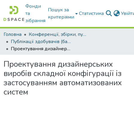
Фонди
Пошук за
та
Статистика
Увій
критеріями
зібрання
Головна
Конференції, збірки, публікації молодих вчених і здобувачів : магістрів, бакалаврів, аспірантів.
Публікації здобувачів (бакалаврів. магістрів, аспірантів)
Проектування дизайнерських виробів складної конфігурації із застосуванням автоматизованих систем
Проектування дизайнерських
виробів складної конфігурації із
застосуванням автоматизованих
систем