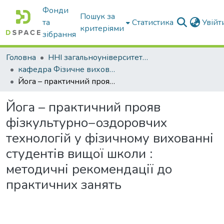
Фонди
Пошук за
та
Статистика
Увій
критеріями
зібрання
Головна
ННІ загальноуніверситетської підготовки
кафедра Фізичне виховання і спорт
Йога – практичний прояв фізкультурно−оздоровчих технологій у фізичному вихованні студентів вищої школи : методичні рекомендації до практичних занять
Йога – практичний прояв
фізкультурно−оздоровчих
технологій у фізичному вихованні
студентів вищої школи :
методичні рекомендації до
практичних занять