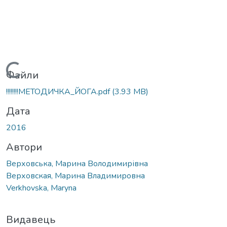
Вантажиться...
Файли
!!!!!!!!МЕТОДИЧКА_ЙОГА.pdf
(3.93 MB)
Дата
2016
Автори
Верховська, Марина Володимирівна
Верховская, Марина Владимировна
Verkhovska, Maryna
Видавець