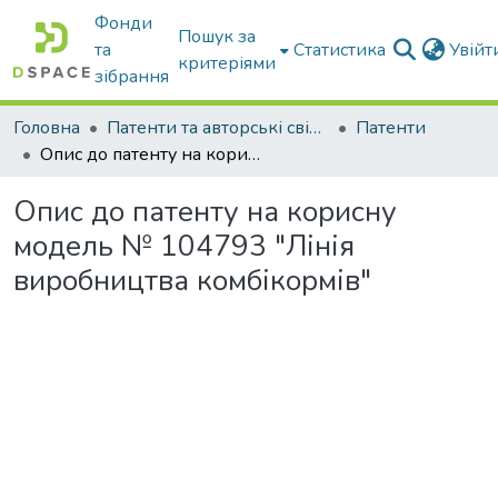
Фонди
Пошук за
та
Статистика
Увій
критеріями
зібрання
Головна
Патенти та авторські свідоцтва
Патенти
Опис до патенту на корисну модель № 104793 "Лінія виробництва комбікормів"
Опис до патенту на корисну
модель № 104793 "Лінія
виробництва комбікормів"