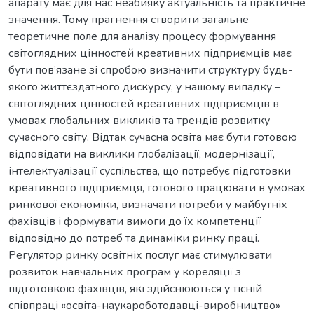
апарату має для нас неабияку актуальність та практичне
значення. Тому прагнення створити загальне
теоретичне поле для аналізу процесу формування
світоглядних цінностей креативних підприємців має
бути пов’язане зі спробою визначити структуру будь-
якого життєздатного дискурсу, у нашому випадку –
світоглядних цінностей креативних підприємців в
умовах глобальних викликів та трендів розвитку
сучасного світу. Відтак сучасна освіта має бути готовою
відповідати на виклики глобалізації, модернізації,
інтелектуалізації суспільства, що потребує підготовки
креативного підприємця, готового працювати в умовах
ринкової економіки, визначати потреби у майбутніх
фахівців і формувати вимоги до їх компетенції
відповідно до потреб та динаміки ринку праці.
Регулятор ринку освітніх послуг має стимулювати
розвиток навчальних програм у кореляції з
підготовкою фахівців, які здійснюються у тісній
співпраці «освіта-наукароботодавці-виробництво»