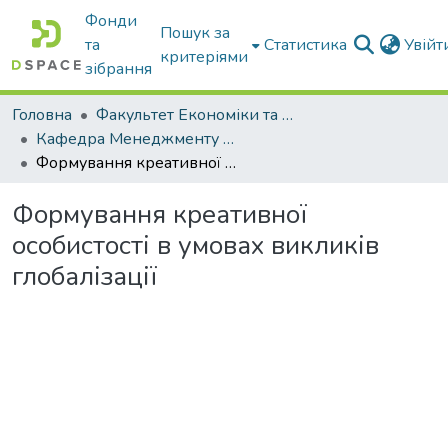
Фонди
Пошук за
та
Статистика
Увій
критеріями
зібрання
Головна
Факультет Економіки та бізнесу
Кафедра Менеджменту та публічного адміністрування
Формування креативної особистості в умовах викликів глобалізації
Формування креативної
особистості в умовах викликів
глобалізації